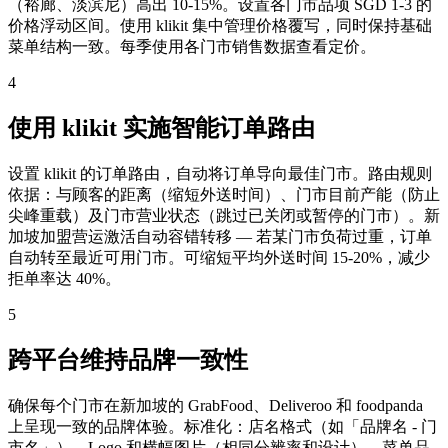
（裕廊、淡滨尼）高出 10-15%。设置各门市品项 SGD 1-3 的
价格浮动区间。使用 klikit 集中管理价格覆写，同时保持基础
菜单结构一致。每季使用各门市销售数据查看定价。
4
使用 klikit 实施智能订单路由
设置 klikit 的订单路由，自动将订单导向最佳门市。路由规则
依据：与顾客的距离（缩短外送时间）、门市目前产能（防止
尖峰重载）及门市营业状态（跳过已关闭或暂停的门市）。新
加坡加盟营运激活自动容错转移 — 若某门市负荷过重，订单
自动转至最近可用门市。可缩短平均外送时间 15-20%，减少
拒单率达 40%。
5
跨平台维持品牌一致性
确保每个门市在新加坡的 GrabFood、Deliveroo 和 foodpanda
上呈现一致的品牌体验。标准化：店名格式（如「品牌名 - 门
市名」）、Logo 和横幅图片（相同分辨率和设计）、菜单品