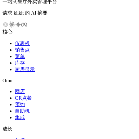
一站式餐厅外卖管理平台
请求 klikit 的 AI 摘要
核心
仪表板
销售点
菜单
库存
厨房显示
Omni
网店
QR点餐
预约
自助机
集成
成长