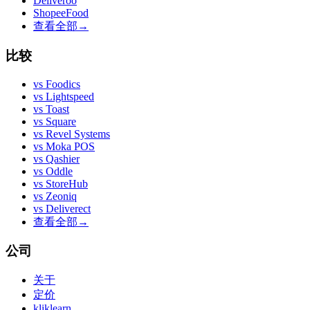
Deliveroo
ShopeeFood
查看全部
→
比较
vs
Foodics
vs
Lightspeed
vs
Toast
vs
Square
vs
Revel Systems
vs
Moka POS
vs
Qashier
vs
Oddle
vs
StoreHub
vs
Zeoniq
vs
Deliverect
查看全部
→
公司
关于
定价
kliklearn