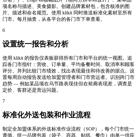
项名称与描述、美食摄影。创建品牌素材包，包含核准的图
片、描述和命名规范。使用 klikit 同时推送标准化素材至所有
门市。每月抽查，从各平台的各门市下单查看。
6
设置统一报告和分析
使用 klikit 的报告仪表板获得所有门市和平台的统一视图。追
踪各门市指针：营收、订单量、平均备餐时间、取消率和顾客
评分。并列比较门市绩效，找出表现最佳和待改善的据点。设
置每周自动报告发送给加盟管理者和门市营运者。识别跨门市
趋势 — 例如某品项在乌节路表现佳但在裕廊表现差，调查是
定价、客群还是营运问题。
7
标准化外送包装和作业流程
制定全加盟体系的外送标准作业流程（SOP），每个门市统一
遵循。统一品牌包装（袋子、容器、贴纸、餐巾）由单一供应