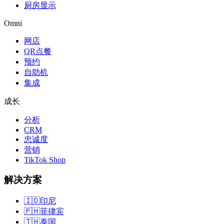
厨房显示
Omni
网店
QR点餐
预约
自助机
集成
成长
分析
CRM
忠诚度
营销
TikTok Shop
解决方案
🇮🇩
印尼
🇵🇭
菲律宾
🇹🇭
泰国