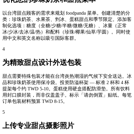
以台湾甜点顾客的需求来规划 foodpanda 菜单。创建清楚的分
类：珍珠奶茶、水果茶、剉冰、蛋糕甜点和季节限定。添加客
制化选项：糖度（全糖/少糖/半糖/微糖/无糖）、冰量（正常
冰/少冰/去冰/温/热）和配料（珍珠/椰果/仙草/芋圆）。同时使
用中文和英文名称以吸引国际客群。
4
为精致甜点设计外送包装
甜点需要特殊包装才能在台湾炎热潮湿的气候下安全送达。冰
品和珍珠奶茶使用保冷袋。投资防溢杯架 — 标准 2 杯和 4 杯
提架每个约 TWD 5-10。蛋糕使用硬盒搭配防滑垫。所有饮料
用封口膜封装，而非仅盖盖子。标示「请勿倒置」贴纸。每笔
订单包装材料预算 TWD 8-15。
5
上传专业甜点摄影照片