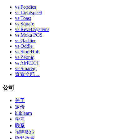
vs
Foodics
vs
Lightspeed
vs
Toast
vs
Square
vs
Revel Systems
vs
Moka POS
vs
Qashier
vs
Oddle
vs
StoreHub
vs
Zeoniq
vs
AirREGI
vs
Smaregi
查看全部
→
公司
关于
定价
kliklearn
学习
联系
招聘职位
隐私政策