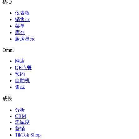
核心
仪表板
销售点
菜单
库存
厨房显示
Omni
网店
QR点餐
预约
自助机
集成
成长
分析
CRM
忠诚度
营销
TikTok Shop