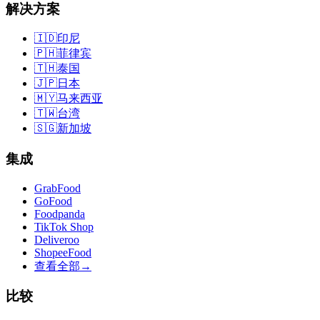
解决方案
🇮🇩
印尼
🇵🇭
菲律宾
🇹🇭
泰国
🇯🇵
日本
🇲🇾
马来西亚
🇹🇼
台湾
🇸🇬
新加坡
集成
GrabFood
GoFood
Foodpanda
TikTok Shop
Deliveroo
ShopeeFood
查看全部
→
比较