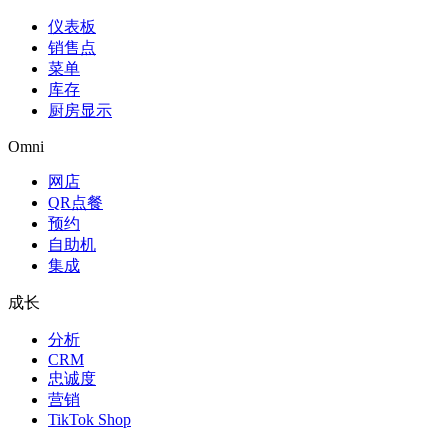
仪表板
销售点
菜单
库存
厨房显示
Omni
网店
QR点餐
预约
自助机
集成
成长
分析
CRM
忠诚度
营销
TikTok Shop