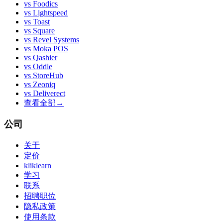
vs
Foodics
vs
Lightspeed
vs
Toast
vs
Square
vs
Revel Systems
vs
Moka POS
vs
Qashier
vs
Oddle
vs
StoreHub
vs
Zeoniq
vs
Deliverect
查看全部
→
公司
关于
定价
kliklearn
学习
联系
招聘职位
隐私政策
使用条款