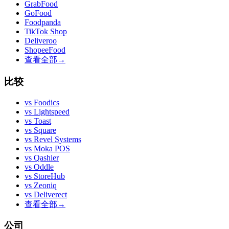
GrabFood
GoFood
Foodpanda
TikTok Shop
Deliveroo
ShopeeFood
查看全部
→
比较
vs
Foodics
vs
Lightspeed
vs
Toast
vs
Square
vs
Revel Systems
vs
Moka POS
vs
Qashier
vs
Oddle
vs
StoreHub
vs
Zeoniq
vs
Deliverect
查看全部
→
公司