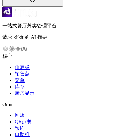
一站式餐厅外卖管理平台
请求 klikit 的 AI 摘要
核心
仪表板
销售点
菜单
库存
厨房显示
Omni
网店
QR点餐
预约
自助机