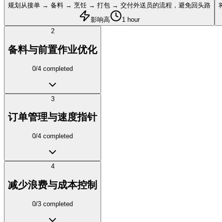
规划从接单 → 备料 → 烹饪 → 打包 → 交付外送员的流程，避免回头路
影响高
1 hour
2
备料与前置作业优化
0
/
4
completed
3
订单管理与速度指针
0
/
4
completed
4
减少浪费与成本控制
0
/
3
completed