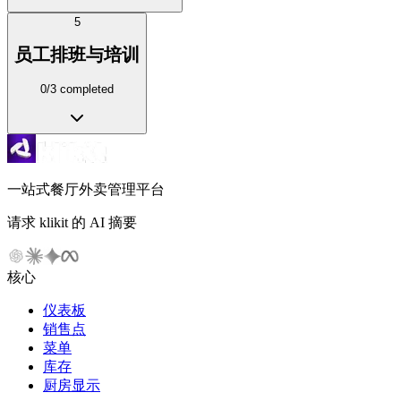
5
员工排班与培训
0
/
3
completed
一站式餐厅外卖管理平台
请求 klikit 的 AI 摘要
核心
仪表板
销售点
菜单
库存
厨房显示