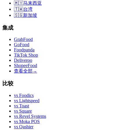
🇲🇾
马来西亚
🇹🇼
台湾
🇸🇬
新加坡
集成
GrabFood
GoFood
Foodpanda
TikTok Shop
Deliveroo
ShopeeFood
查看全部
→
比较
vs
Foodics
vs
Lightspeed
vs
Toast
vs
Square
vs
Revel Systems
vs
Moka POS
vs
Qashier