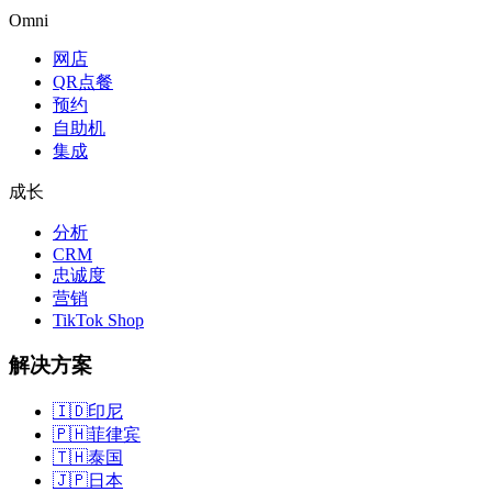
Omni
网店
QR点餐
预约
自助机
集成
成长
分析
CRM
忠诚度
营销
TikTok Shop
解决方案
🇮🇩
印尼
🇵🇭
菲律宾
🇹🇭
泰国
🇯🇵
日本