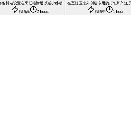
将备料站设置在烹饪站附近以减少移动
在烹饪区之外创建专用的打包和外送
影响高
2 hours
影响中
1 hour