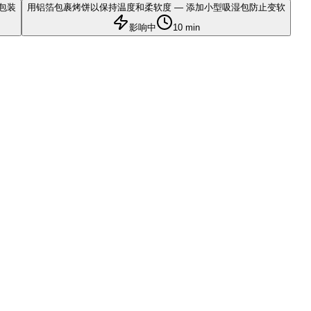
包装
用铝箔包裹烤饼以保持温度和柔软度 — 添加小型吸湿包防止变软
影响中
10 min