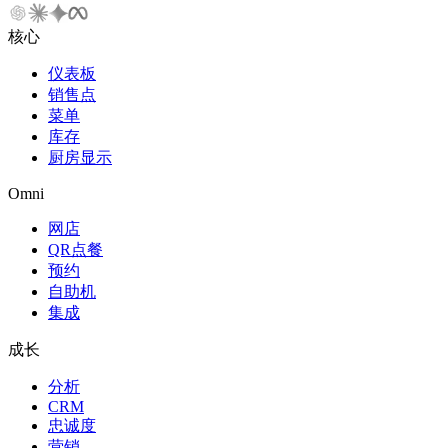
核心
仪表板
销售点
菜单
库存
厨房显示
Omni
网店
QR点餐
预约
自助机
集成
成长
分析
CRM
忠诚度
营销