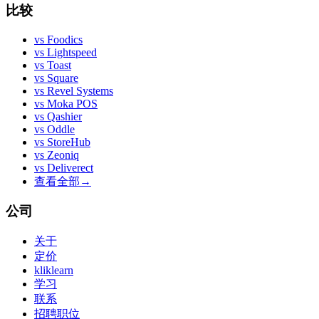
比较
vs
Foodics
vs
Lightspeed
vs
Toast
vs
Square
vs
Revel Systems
vs
Moka POS
vs
Qashier
vs
Oddle
vs
StoreHub
vs
Zeoniq
vs
Deliverect
查看全部
→
公司
关于
定价
kliklearn
学习
联系
招聘职位