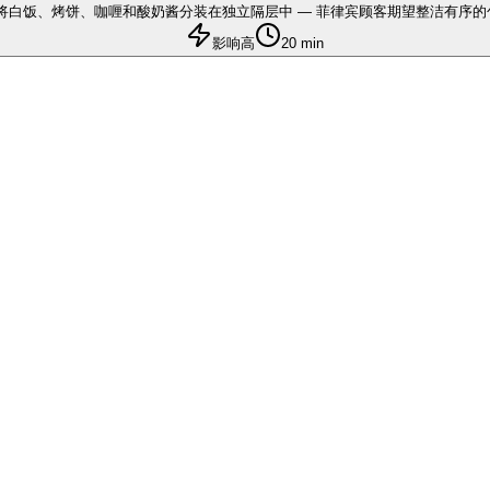
将白饭、烤饼、咖喱和酸奶酱分装在独立隔层中 — 菲律宾顾客期望整洁有序的
影响高
20 min