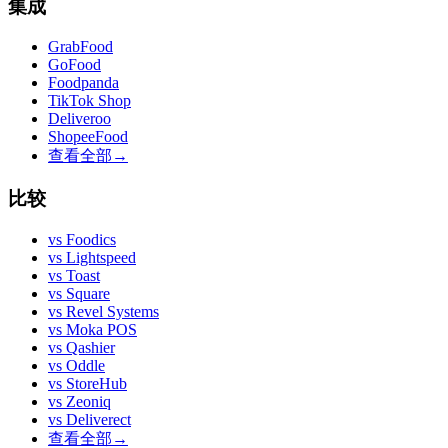
集成
GrabFood
GoFood
Foodpanda
TikTok Shop
Deliveroo
ShopeeFood
查看全部
→
比较
vs
Foodics
vs
Lightspeed
vs
Toast
vs
Square
vs
Revel Systems
vs
Moka POS
vs
Qashier
vs
Oddle
vs
StoreHub
vs
Zeoniq
vs
Deliverect
查看全部
→