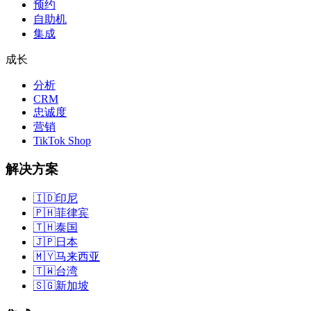
预约
自助机
集成
成长
分析
CRM
忠诚度
营销
TikTok Shop
解决方案
🇮🇩
印尼
🇵🇭
菲律宾
🇹🇭
泰国
🇯🇵
日本
🇲🇾
马来西亚
🇹🇼
台湾
🇸🇬
新加坡