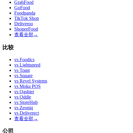
GrabFood
GoFood
Foodpanda
TikTok Shop
Deliveroo
ShopeeFood
查看全部
→
比较
vs
Foodics
vs
Lightspeed
vs
Toast
vs
Square
vs
Revel Systems
vs
Moka POS
vs
Qashier
vs
Oddle
vs
StoreHub
vs
Zeoniq
vs
Deliverect
查看全部
→
公司