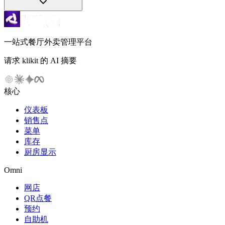
一站式餐厅外卖管理平台
请求 klikit 的 AI 摘要
核心
仪表板
销售点
菜单
库存
厨房显示
Omni
网店
QR点餐
预约
自助机