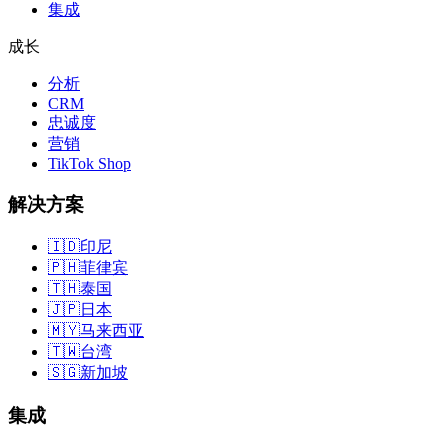
集成
成长
分析
CRM
忠诚度
营销
TikTok Shop
解决方案
🇮🇩
印尼
🇵🇭
菲律宾
🇹🇭
泰国
🇯🇵
日本
🇲🇾
马来西亚
🇹🇼
台湾
🇸🇬
新加坡
集成