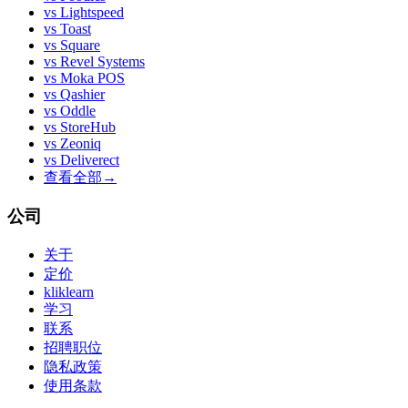
vs
Lightspeed
vs
Toast
vs
Square
vs
Revel Systems
vs
Moka POS
vs
Qashier
vs
Oddle
vs
StoreHub
vs
Zeoniq
vs
Deliverect
查看全部
→
公司
关于
定价
kliklearn
学习
联系
招聘职位
隐私政策
使用条款