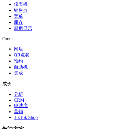
仪表板
销售点
菜单
库存
厨房显示
Omni
网店
QR点餐
预约
自助机
集成
成长
分析
CRM
忠诚度
营销
TikTok Shop