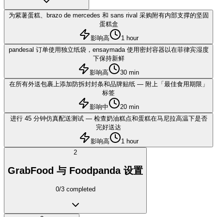
为紫薯蛋糕、brazo de mercedes 和 sans rival 采购附有内部支撑的坚固
蛋糕盒
影响高
1 hour
pandesal 订单使用独立纸袋，ensaymada 使用密封容器以在菲律宾湿度
下保持新鲜
影响高
30 min
在所有外送包裹上添加防拆封封条和品牌贴纸 — 附上「最佳食用期限」
标签
影响中
20 min
进行 45 分钟仿真配送测试 — 检查奶油糕点和蛋糕在马尼拉高温下是否
完好送达
影响高
1 hour
2
GrabFood 与 Foodpanda 设置
0
/
3
completed