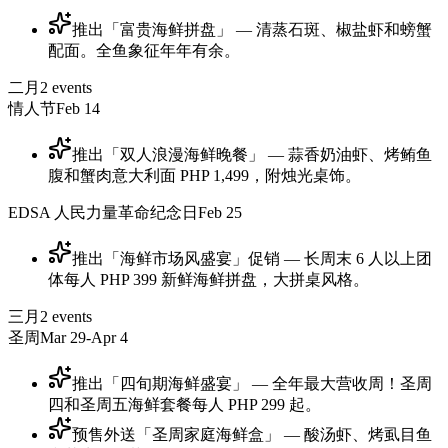
推出「富贵海鲜拼盘」 — 清蒸石斑、椒盐虾和螃蟹
配面。全鱼象征年年有余。
二月
2
events
情人节
Feb 14
推出「双人浪漫海鲜晚餐」 — 蒜香奶油虾、烤鲔鱼
腹和蟹肉意大利面 PHP 1,499，附烛光桌饰。
EDSA 人民力量革命纪念日
Feb 25
推出「海鲜市场风盛宴」促销 — 长周末 6 人以上团
体每人 PHP 399 新鲜海鲜拼盘，大拼桌风格。
三月
2
events
圣周
Mar 29-Apr 4
推出「四旬期海鲜盛宴」 — 全年最大营收周！圣周
四和圣周五海鲜套餐每人 PHP 299 起。
预售外送「圣周家庭海鲜盒」 — 酸汤虾、烤虱目鱼