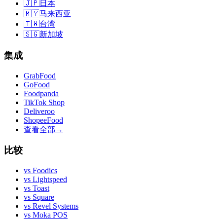
🇯🇵
日本
🇲🇾
马来西亚
🇹🇼
台湾
🇸🇬
新加坡
集成
GrabFood
GoFood
Foodpanda
TikTok Shop
Deliveroo
ShopeeFood
查看全部
→
比较
vs
Foodics
vs
Lightspeed
vs
Toast
vs
Square
vs
Revel Systems
vs
Moka POS