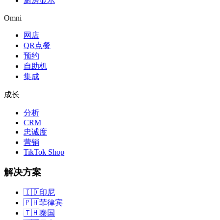
厨房显示
Omni
网店
QR点餐
预约
自助机
集成
成长
分析
CRM
忠诚度
营销
TikTok Shop
解决方案
🇮🇩
印尼
🇵🇭
菲律宾
🇹🇭
泰国