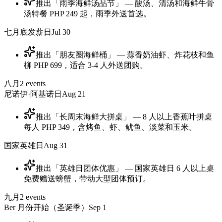
推出「雨季海鲜汤品节」 — 酸汤、清汤和海鲜牛骨
汤特餐 PHP 249 起，雨季外送首选。
七月底发薪日
Jul 30
推出「朋友圈海鲜桶」 — 蒜香奶油虾、炸花枝和鱼
柳 PHP 699，适合 3-4 人外送团购。
八月
2
events
尼诺伊·阿基诺日
Aug 21
推出「长周末海鲜大拼桌」 — 8 人以上香蕉叶拼桌
每人 PHP 349，含烤鱼、虾、鱿鱼、淡菜和玉米。
国家英雄日
Aug 31
推出「英雄日团体优惠」 — 国家英雄日 6 人以上桌
免费赠送螃蟹，带动大型团体预订。
九月
2
events
Ber 月份开始（圣诞季）
Sep 1