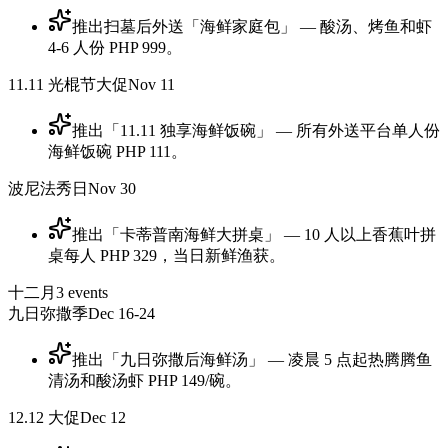
推出扫墓后外送「海鲜家庭包」 — 酸汤、烤鱼和虾
4-6 人份 PHP 999。
11.11 光棍节大促
Nov 11
推出「11.11 独享海鲜饭碗」 — 所有外送平台单人份
海鲜饭碗 PHP 111。
波尼法秀日
Nov 30
推出「卡蒂普南海鲜大拼桌」 — 10 人以上香蕉叶拼
桌每人 PHP 329，当日新鲜渔获。
十二月
3
events
九日弥撒季
Dec 16-24
推出「九日弥撒后海鲜汤」 — 凌晨 5 点起热腾腾鱼
清汤和酸汤虾 PHP 149/碗。
12.12 大促
Dec 12