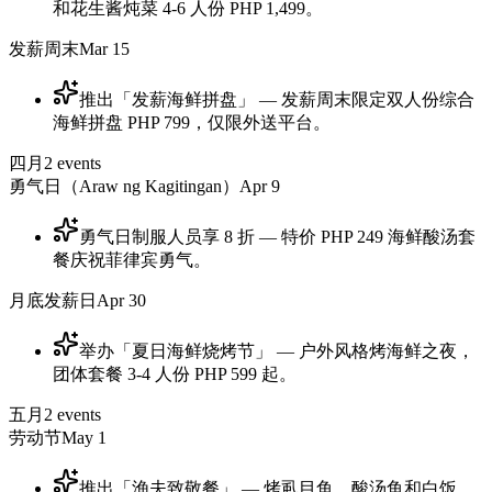
和花生酱炖菜 4-6 人份 PHP 1,499。
发薪周末
Mar 15
推出「发薪海鲜拼盘」 — 发薪周末限定双人份综合
海鲜拼盘 PHP 799，仅限外送平台。
四月
2
events
勇气日（Araw ng Kagitingan）
Apr 9
勇气日制服人员享 8 折 — 特价 PHP 249 海鲜酸汤套
餐庆祝菲律宾勇气。
月底发薪日
Apr 30
举办「夏日海鲜烧烤节」 — 户外风格烤海鲜之夜，
团体套餐 3-4 人份 PHP 599 起。
五月
2
events
劳动节
May 1
推出「渔夫致敬餐」 — 烤虱目鱼、酸汤鱼和白饭