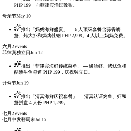
PHP 199，向菲律宾渔民致敬。
母亲节
May 10
推出「妈妈海鲜盛宴」 — 6 人顶级套餐含蒜香螃
蟹、烤大虾和焗烤牡蛎 PHP 2,999。4 人以上妈妈免费。
六月
2
events
菲律宾独立日
Jun 12
推出「菲律宾海鲜传统菜单」 — 酸汤虾、烤鱿鱼和
醋渍生鱼每道 PHP 199，庆祝独立日。
开斋节
Jun 19
推出「清真海鲜庆祝套餐」 — 清真认证烤鱼、虾和
蟹拼盘 4 人份 PHP 1,299。
七月
2
events
七月中发薪周末
Jul 15