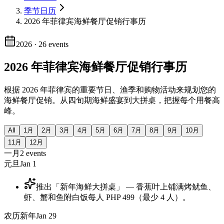
季节日历
2026 年菲律宾海鲜餐厅促销行事历
2026
·
26
events
2026 年菲律宾海鲜餐厅促销行事历
根据 2026 年菲律宾的重要节日、渔季和购物活动来规划您的
海鲜餐厅促销。从四旬期海鲜盛宴到大拼桌，把握每个用餐高
峰。
All
1月
2月
3月
4月
5月
6月
7月
8月
9月
10月
11月
12月
一月
2
events
元旦
Jan 1
推出「新年海鲜大拼桌」 — 香蕉叶上铺满烤鱿鱼、
虾、蟹和鱼附白饭每人 PHP 499（最少 4 人）。
农历新年
Jan 29