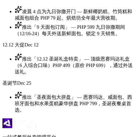
凌晨 4 点为九日弥撒开门 — 新鲜椰奶糕、竹筒糕和
咸面包组合 PHP 79 起。烘焙坊全年最大营收期。
推出「9 天面包订阅」 — PHP 599 九日弥撒期间
（12/16-24）每天外送新鲜面包。锁定 9 天销售。
12.12 大促
Dec 12
推出「12.12 圣诞礼盒特卖」 — 顶级恩赛玛达礼盒
（6 入综合口味）PHP 499（原价 PHP 699），通过外送
送礼。
圣诞节
Dec 25
推出「圣夜面包大拼盘」 — 恩赛玛达、咸面包、西
班牙面包和水果蛋糕豪华拼盘 PHP 799，圣诞夜餐桌首
选。