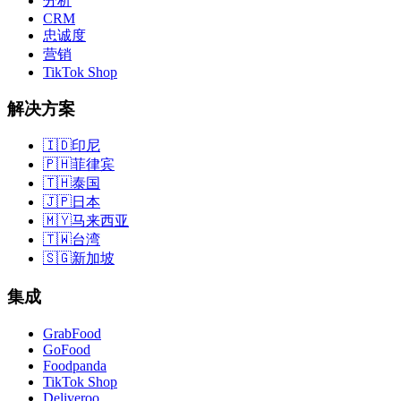
分析
CRM
忠诚度
营销
TikTok Shop
解决方案
🇮🇩
印尼
🇵🇭
菲律宾
🇹🇭
泰国
🇯🇵
日本
🇲🇾
马来西亚
🇹🇼
台湾
🇸🇬
新加坡
集成
GrabFood
GoFood
Foodpanda
TikTok Shop
Deliveroo