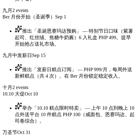
九月
2
events
Ber 月份开始（圣诞季）
Sep 1
推出「圣诞恩赛玛达预购」 — 特别节日口味（紫薯
起司、红丝绒、焦糖牛奶酱）6 入礼盒 PHP 499。提早
开始抢占送礼市场。
九月中发薪日
Sep 15
推出「发薪日糕点订阅」 — PHP 999/月，每周外送
新鲜糕点（共 4 次）。在 Ber 月份锁定稳定收入。
十月
2
events
10.10 大促
Oct 10
举办「10.10 糕点限时特卖」 — 上午 10 点到晚上 10
点外送平台 10 件糕点 PHP 100（咸面包、恩赛玛达、起
司卷综合）。
万圣节
Oct 31