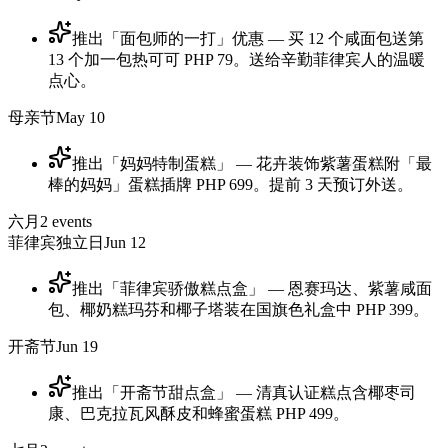
推出「面包师的一打」优惠 — 买 12 个咸面包送第
13 个加一包热可可 PHP 79。送给辛勤菲律宾人的温暖
点心。
母亲节
May 10
推出「妈妈特制蛋糕」 — 花卉装饰紫薯蛋糕附「最
棒的妈妈」蛋糕插牌 PHP 699。提前 3 天预订外送。
六月
2
events
菲律宾独立日
Jun 12
推出「菲律宾骄傲糕点盒」 — 恩赛玛达、紫薯咸面
包、椰奶糕玛芬和椰子塔装在国旗色礼盒中 PHP 399。
开斋节
Jun 19
推出「开斋节甜点盒」 — 清真认证糕点含椰枣司
康、巴克拉瓦风酥皮和蜂蜜蛋糕 PHP 499。