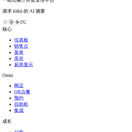
一站式餐厅外卖管理平台
请求 klikit 的 AI 摘要
核心
仪表板
销售点
菜单
库存
厨房显示
Omni
网店
QR点餐
预约
自助机
集成
成长