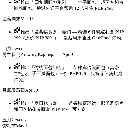
推出「四旬期面包系列」 — 十字面包、起司卷和特
制咸面包。通过外送平台预购 12 入礼盒 PHP 249。
发薪周末
Mar 15
推出「发薪犒赏盒」促销 — 精选 6 件糕点礼盒 PHP
299（原价 PHP 380+），发薪周末通过 GrabFood 订购。
四月
2
events
勇气日（Araw ng Kagitingan）
Apr 9
推出「传统面包组合」 — 菲律宾传统面包（莫奈、
普托克、手工咸面包）一打 PHP 129，庆祝菲律宾烘焙
传统。
月底发薪日
Apr 30
推出「夏日糕点盒」 — 芒果恩赛玛达、椰子派切片
和四季橘条冷藏盒 PHP 349，可外送。
五月
2
events
劳动节
May 1