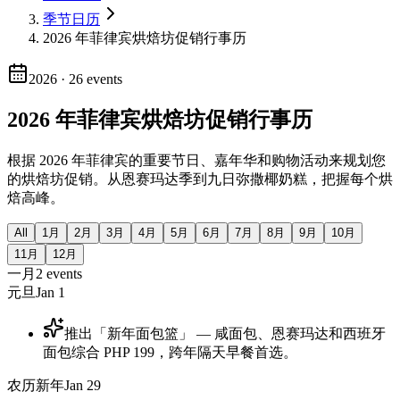
季节日历
2026 年菲律宾烘焙坊促销行事历
2026
·
26
events
2026 年菲律宾烘焙坊促销行事历
根据 2026 年菲律宾的重要节日、嘉年华和购物活动来规划您
的烘焙坊促销。从恩赛玛达季到九日弥撒椰奶糕，把握每个烘
焙高峰。
All
1月
2月
3月
4月
5月
6月
7月
8月
9月
10月
11月
12月
一月
2
events
元旦
Jan 1
推出「新年面包篮」 — 咸面包、恩赛玛达和西班牙
面包综合 PHP 199，跨年隔天早餐首选。
农历新年
Jan 29