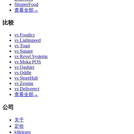
ShopeeFood
查看全部
→
比较
vs
Foodics
vs
Lightspeed
vs
Toast
vs
Square
vs
Revel Systems
vs
Moka POS
vs
Qashier
vs
Oddle
vs
StoreHub
vs
Zeoniq
vs
Deliverect
查看全部
→
公司
关于
定价
kliklearn