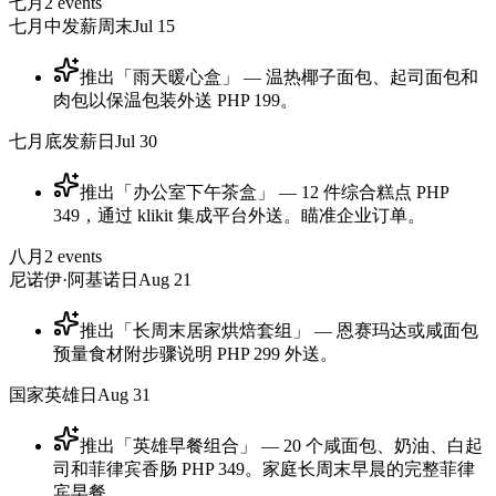
七月
2
events
七月中发薪周末
Jul 15
推出「雨天暖心盒」 — 温热椰子面包、起司面包和
肉包以保温包装外送 PHP 199。
七月底发薪日
Jul 30
推出「办公室下午茶盒」 — 12 件综合糕点 PHP
349，通过 klikit 集成平台外送。瞄准企业订单。
八月
2
events
尼诺伊·阿基诺日
Aug 21
推出「长周末居家烘焙套组」 — 恩赛玛达或咸面包
预量食材附步骤说明 PHP 299 外送。
国家英雄日
Aug 31
推出「英雄早餐组合」 — 20 个咸面包、奶油、白起
司和菲律宾香肠 PHP 349。家庭长周末早晨的完整菲律
宾早餐。