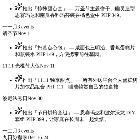
推出「惊悚甜点盒」 — 万圣节主题饼干、幽灵造型
恩赛玛达和南瓜香料玛芬装在橘色盒中 PHP 349。
十一月
3
events
诸圣节
Nov 1
推出「扫墓点心包」 — 咸面包三明治、香蕉蛋糕片
和瓶装水 PHP 149，方便携带前往墓园。
11.11 光棍节大促
Nov 11
推出「11.11 独享甜点」 — 所有外送平台个人蛋糕切
片加饮品组合 PHP 111。瞄准犒赏自己的独食族。
波尼法秀日
Nov 30
推出「节日烘焙套组」 — 恩赛玛达和波尔沃龙 DIY
套组 PHP 399，让家庭在长周末一起烘焙。
十二月
3
events
九日弥撒季
Dec 16-24