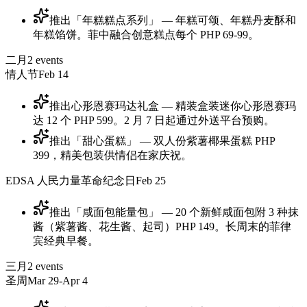
推出「年糕糕点系列」 — 年糕可颂、年糕丹麦酥和
年糕馅饼。菲中融合创意糕点每个 PHP 69-99。
二月
2
events
情人节
Feb 14
推出心形恩赛玛达礼盒 — 精装盒装迷你心形恩赛玛
达 12 个 PHP 599。2 月 7 日起通过外送平台预购。
推出「甜心蛋糕」 — 双人份紫薯椰果蛋糕 PHP
399，精美包装供情侣在家庆祝。
EDSA 人民力量革命纪念日
Feb 25
推出「咸面包能量包」 — 20 个新鲜咸面包附 3 种抹
酱（紫薯酱、花生酱、起司）PHP 149。长周末的菲律
宾经典早餐。
三月
2
events
圣周
Mar 29-Apr 4