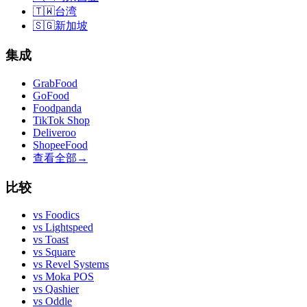
🇹🇼
台湾
🇸🇬
新加坡
集成
GrabFood
GoFood
Foodpanda
TikTok Shop
Deliveroo
ShopeeFood
查看全部
→
比较
vs
Foodics
vs
Lightspeed
vs
Toast
vs
Square
vs
Revel Systems
vs
Moka POS
vs
Qashier
vs
Oddle