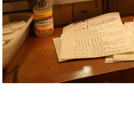
Why US Restaurants Are
Switching to APAC-Native POS
Systems