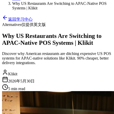
Why US Restaurants Are Switching to APAC-Native POS
Systems | Klikit
返回学习中心
Alternatives
仅提供英文版
Why US Restaurants Are Switching to
APAC-Native POS Systems | Klikit
Discover why American restaurants are ditching expensive US POS
systems for APAC-native solutions like Klikit. 90% cheaper, better
delivery integrations.
Klikit
2026年5月30日
5 min
read