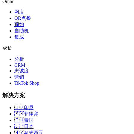
Omni
网店
QR点餐
预约
自助机
集成
成长
分析
CRM
忠诚度
营销
TikTok Shop
解决方案
🇮🇩
印尼
🇵🇭
菲律宾
🇹🇭
泰国
🇯🇵
日本
🇲🇾
马来西亚