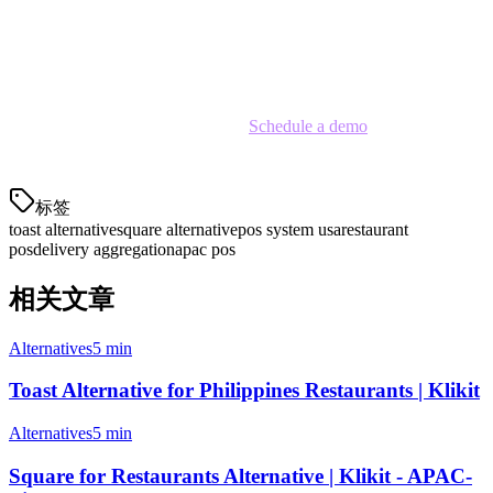
aggregation and digital operations, expect more operators to look
east for solutions. The question isn't whether APAC-native POS will
reshape the US market—it's how quickly you'll make the switch.
Ready to explore a better POS?
Schedule a demo
and see why
US restaurants are making the switch.
标签
toast alternative
square alternative
pos system usa
restaurant
pos
delivery aggregation
apac pos
相关文章
Alternatives
5 min
Toast Alternative for Philippines Restaurants | Klikit
Alternatives
5 min
Square for Restaurants Alternative | Klikit - APAC-