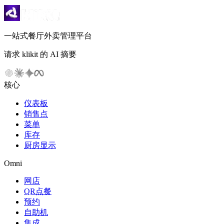
一站式餐厅外卖管理平台
请求 klikit 的 AI 摘要
核心
仪表板
销售点
菜单
库存
厨房显示
Omni
网店
QR点餐
预约
自助机
集成