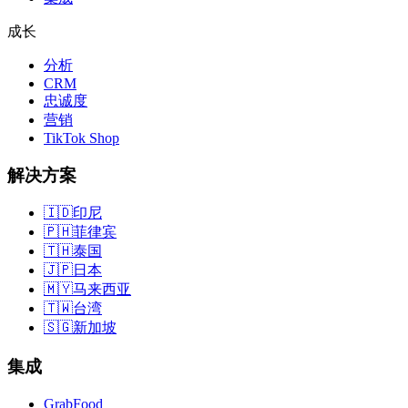
成长
分析
CRM
忠诚度
营销
TikTok Shop
解决方案
🇮🇩
印尼
🇵🇭
菲律宾
🇹🇭
泰国
🇯🇵
日本
🇲🇾
马来西亚
🇹🇼
台湾
🇸🇬
新加坡
集成
GrabFood