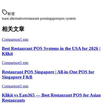
F&B landscape.
标签
toast alternative
restaurant pos
singapore
pos system
相关文章
Comparison
5 min
Best Restaurant POS Systems in the USA for 2026 |
Klikit
Comparison
5 min
Restaurant POS Singapore | All-in-One POS for
Singapore F&B
Comparison
5 min
Klikit vs Eats365 — Best Restaurant POS for Asian
Restaurants