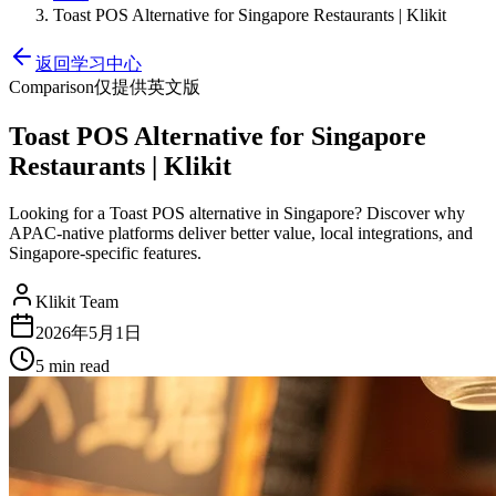
Toast POS Alternative for Singapore Restaurants | Klikit
返回学习中心
Comparison
仅提供英文版
Toast POS Alternative for Singapore
Restaurants | Klikit
Looking for a Toast POS alternative in Singapore? Discover why
APAC-native platforms deliver better value, local integrations, and
Singapore-specific features.
Klikit Team
2026年5月1日
5 min
read