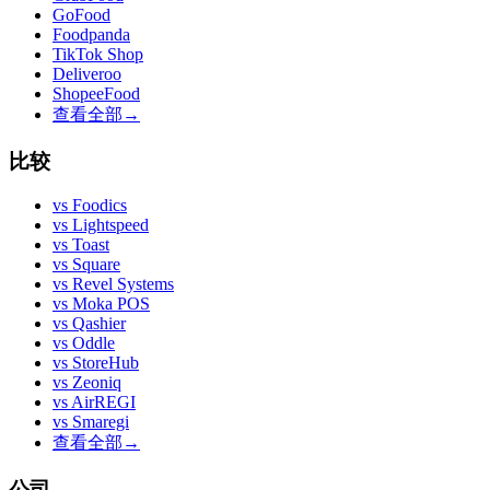
GoFood
Foodpanda
TikTok Shop
Deliveroo
ShopeeFood
查看全部
→
比较
vs
Foodics
vs
Lightspeed
vs
Toast
vs
Square
vs
Revel Systems
vs
Moka POS
vs
Qashier
vs
Oddle
vs
StoreHub
vs
Zeoniq
vs
AirREGI
vs
Smaregi
查看全部
→
公司