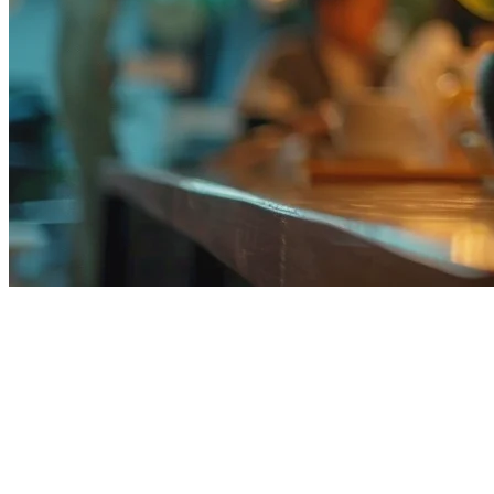
Why Tablet POS is Malaysia's Restaurant
Standard
Malaysia's restaurant industry has shifted decisively toward tablet-
based POS systems. The combination of affordability, flexibility,
and cloud connectivity makes tablet POS the preferred choice for