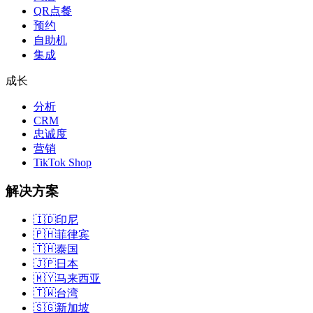
QR点餐
预约
自助机
集成
成长
分析
CRM
忠诚度
营销
TikTok Shop
解决方案
🇮🇩
印尼
🇵🇭
菲律宾
🇹🇭
泰国
🇯🇵
日本
🇲🇾
马来西亚
🇹🇼
台湾
🇸🇬
新加坡