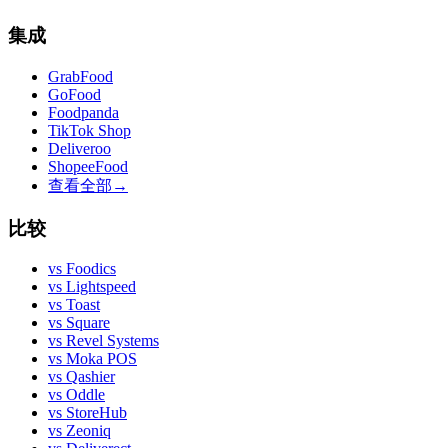
集成
GrabFood
GoFood
Foodpanda
TikTok Shop
Deliveroo
ShopeeFood
查看全部
→
比较
vs
Foodics
vs
Lightspeed
vs
Toast
vs
Square
vs
Revel Systems
vs
Moka POS
vs
Qashier
vs
Oddle
vs
StoreHub
vs
Zeoniq