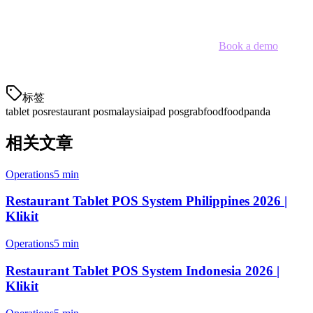
show you exactly how our tablet POS streamlines your operations.
Ready to modernize your restaurant operations?
Book a demo
with
our Malaysian team today.
标签
tablet pos
restaurant pos
malaysia
ipad pos
grabfood
foodpanda
相关文章
Operations
5 min
Restaurant Tablet POS System Philippines 2026 |
Klikit
Operations
5 min
Restaurant Tablet POS System Indonesia 2026 |
Klikit