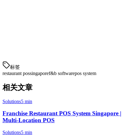
Conclusion
When choosing a
restaurant POS system in Singapore
, consider
your specific needs: number of locations, delivery platforms used,
and budget. For restaurants using multiple delivery apps, Klikit
offers the most comprehensive solution at the lowest cost—ideal for
Singapore's competitive F&B market.
标签
restaurant pos
singapore
f&b software
pos system
相关文章
Solutions
5 min
Franchise Restaurant POS System Singapore |
Multi-Location POS
Solutions
5 min