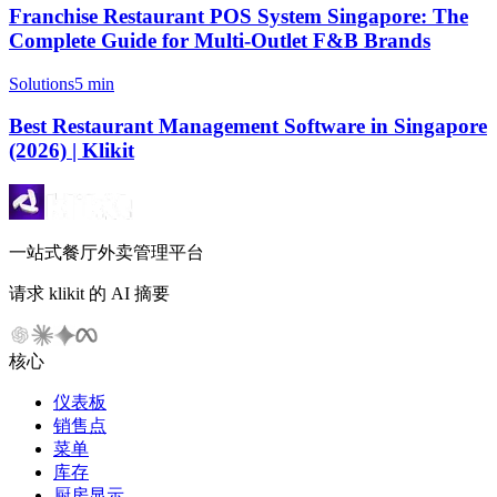
Franchise Restaurant POS System Singapore: The
Complete Guide for Multi-Outlet F&B Brands
Solutions
5 min
Best Restaurant Management Software in Singapore
(2026) | Klikit
一站式餐厅外卖管理平台
请求 klikit 的 AI 摘要
核心
仪表板
销售点
菜单
库存
厨房显示