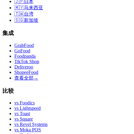
🇯🇵
日本
🇲🇾
马来西亚
🇹🇼
台湾
🇸🇬
新加坡
集成
GrabFood
GoFood
Foodpanda
TikTok Shop
Deliveroo
ShopeeFood
查看全部
→
比较
vs
Foodics
vs
Lightspeed
vs
Toast
vs
Square
vs
Revel Systems
vs
Moka POS