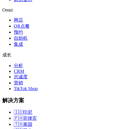
Omni
网店
QR点餐
预约
自助机
集成
成长
分析
CRM
忠诚度
营销
TikTok Shop
解决方案
🇮🇩
印尼
🇵🇭
菲律宾
🇹🇭
泰国