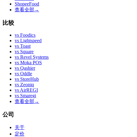
ShopeeFood
查看全部
→
比较
vs
Foodics
vs
Lightspeed
vs
Toast
vs
Square
vs
Revel Systems
vs
Moka POS
vs
Qashier
vs
Oddle
vs
StoreHub
vs
Zeoniq
vs
AirREGI
vs
Smaregi
查看全部
→
公司
关于
定价