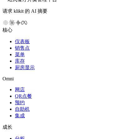
请求 klikit 的 AI 摘要
核心
仪表板
销售点
菜单
库存
厨房显示
Omni
网店
QR点餐
预约
自助机
集成
成长
分析