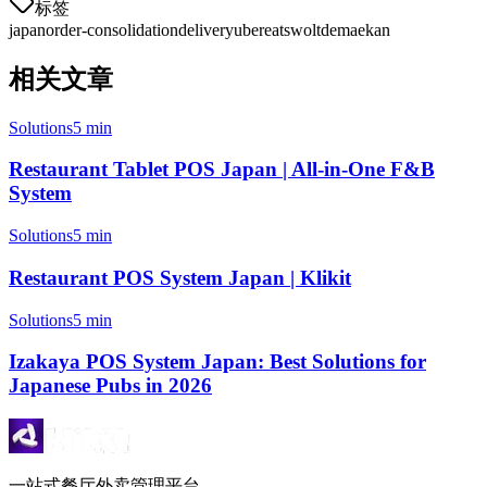
标签
japan
order-consolidation
delivery
ubereats
wolt
demaekan
相关文章
Solutions
5 min
Restaurant Tablet POS Japan | All-in-One F&B
System
Solutions
5 min
Restaurant POS System Japan | Klikit
Solutions
5 min
Izakaya POS System Japan: Best Solutions for
Japanese Pubs in 2026
一站式餐厅外卖管理平台