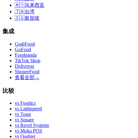
🇲🇾
马来西亚
🇹🇼
台湾
🇸🇬
新加坡
集成
GrabFood
GoFood
Foodpanda
TikTok Shop
Deliveroo
ShopeeFood
查看全部
→
比较
vs
Foodics
vs
Lightspeed
vs
Toast
vs
Square
vs
Revel Systems
vs
Moka POS
vs
Qashier