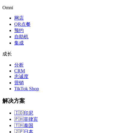
Omni
网店
QR点餐
预约
自助机
集成
成长
分析
CRM
忠诚度
营销
TikTok Shop
解决方案
🇮🇩
印尼
🇵🇭
菲律宾
🇹🇭
泰国
🇯🇵
日本