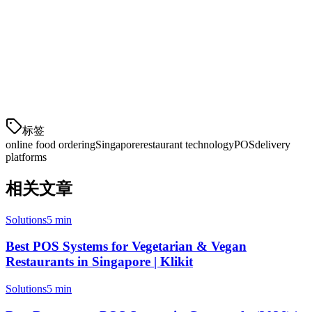
the best balance of features, pricing, and APAC-specific
optimizations. Its unified order management alone can transform
how your kitchen handles delivery orders.
Take advantage of free trials offered by most providers to test the
integration with your specific delivery setup before committing.
标签
online food ordering
Singapore
restaurant technology
POS
delivery
platforms
相关文章
Solutions
5 min
Best POS Systems for Vegetarian & Vegan
Restaurants in Singapore | Klikit
Solutions
5 min