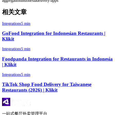
aggregation
indonesia
delivery-apps
相关文章
Integrations
5 min
GoFood Integration for Indonesian Restaurants |
Klikit
Integrations
5 min
Foodpanda Integration for Restaurants in Indonesia
| Klikit
Integrations
5 min
TikTok Shop Food Delivery for Taiwanese
Restaurants (2026) | Klikit
一站式餐厅外卖管理平台