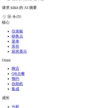
请求 klikit 的 AI 摘要
核心
仪表板
销售点
菜单
库存
厨房显示
Omni
网店
QR点餐
预约
自助机
集成
成长
分析