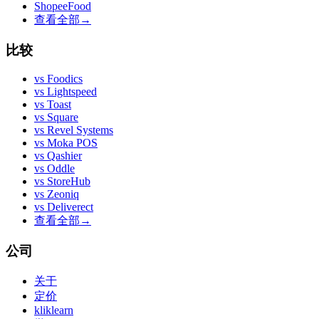
ShopeeFood
查看全部
→
比较
vs
Foodics
vs
Lightspeed
vs
Toast
vs
Square
vs
Revel Systems
vs
Moka POS
vs
Qashier
vs
Oddle
vs
StoreHub
vs
Zeoniq
vs
Deliverect
查看全部
→
公司
关于
定价
kliklearn