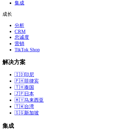
集成
成长
分析
CRM
忠诚度
营销
TikTok Shop
解决方案
🇮🇩
印尼
🇵🇭
菲律宾
🇹🇭
泰国
🇯🇵
日本
🇲🇾
马来西亚
🇹🇼
台湾
🇸🇬
新加坡
集成