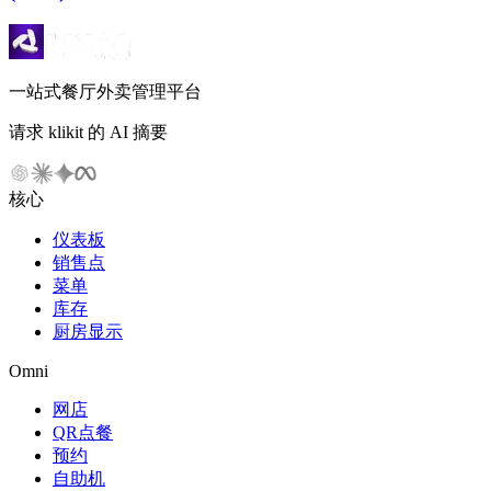
一站式餐厅外卖管理平台
请求 klikit 的 AI 摘要
核心
仪表板
销售点
菜单
库存
厨房显示
Omni
网店
QR点餐
预约
自助机