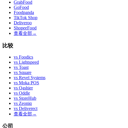
GrabFood
GoFood
Foodpanda
TikTok Shop
Deliveroo
ShopeeFood
查看全部
→
比较
vs
Foodics
vs
Lightspeed
vs
Toast
vs
Square
vs
Revel Systems
vs
Moka POS
vs
Qashier
vs
Oddle
vs
StoreHub
vs
Zeoniq
vs
Deliverect
查看全部
→
公司