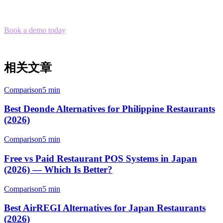
with POS, menu management, and analytics—all in one platform.
Book a demo today
to see how Klikit can streamline your delivery
operations across GrabFood, Foodpanda, Deliveroo, and Uber Eats.
相关文章
Comparison
5 min
Best Deonde Alternatives for Philippine Restaurants
(2026)
Comparison
5 min
Free vs Paid Restaurant POS Systems in Japan
(2026) — Which Is Better?
Comparison
5 min
Best AirREGI Alternatives for Japan Restaurants
(2026)