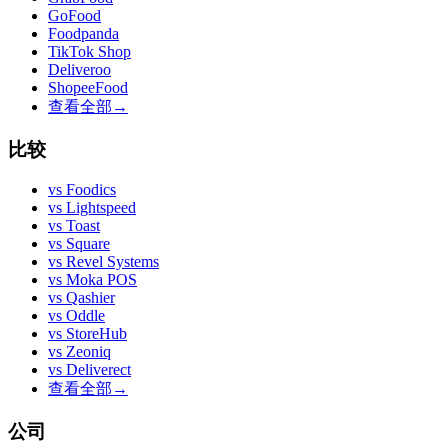
GoFood
Foodpanda
TikTok Shop
Deliveroo
ShopeeFood
查看全部
→
比较
vs
Foodics
vs
Lightspeed
vs
Toast
vs
Square
vs
Revel Systems
vs
Moka POS
vs
Qashier
vs
Oddle
vs
StoreHub
vs
Zeoniq
vs
Deliverect
查看全部
→
公司