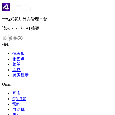
一站式餐厅外卖管理平台
请求 klikit 的 AI 摘要
核心
仪表板
销售点
菜单
库存
厨房显示
Omni
网店
QR点餐
预约
自助机
集成