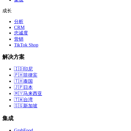
成长
分析
CRM
忠诚度
营销
TikTok Shop
解决方案
🇮🇩
印尼
🇵🇭
菲律宾
🇹🇭
泰国
🇯🇵
日本
🇲🇾
马来西亚
🇹🇼
台湾
🇸🇬
新加坡
集成
GrabFood