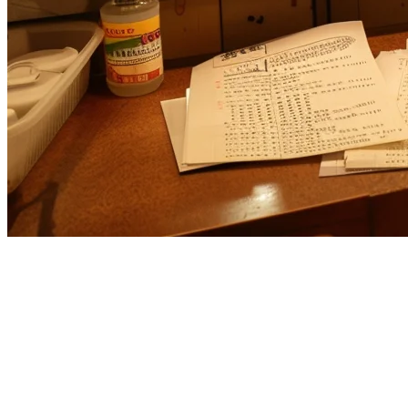
ChowNow Alternative for
Restaurants in Asia
If you're evaluating
ChowNow alternatives
for your restaurant,
you're likely dealing with the challenges of managing multiple