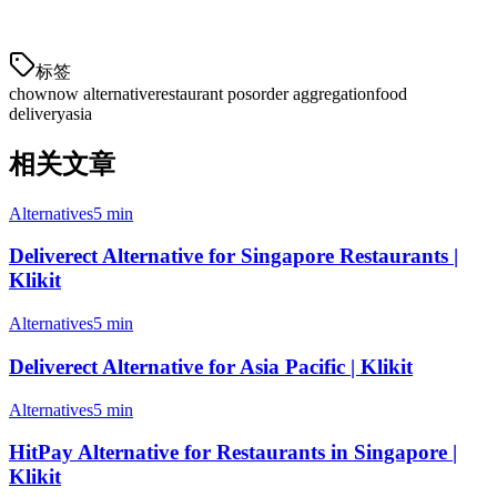
can't match for Asian restaurants.
标签
chownow alternative
restaurant pos
order aggregation
food
delivery
asia
相关文章
Alternatives
5 min
Deliverect Alternative for Singapore Restaurants |
Klikit
Alternatives
5 min
Deliverect Alternative for Asia Pacific | Klikit
Alternatives
5 min
HitPay Alternative for Restaurants in Singapore |
Klikit