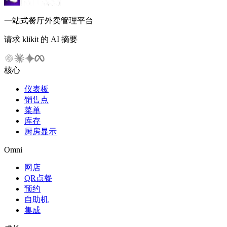
一站式餐厅外卖管理平台
请求 klikit 的 AI 摘要
核心
仪表板
销售点
菜单
库存
厨房显示
Omni
网店
QR点餐
预约
自助机
集成