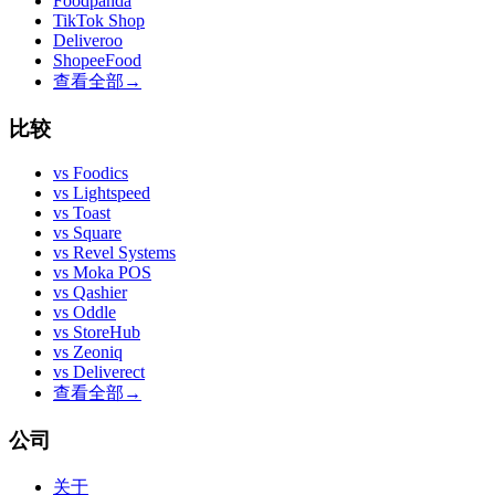
Foodpanda
TikTok Shop
Deliveroo
ShopeeFood
查看全部
→
比较
vs
Foodics
vs
Lightspeed
vs
Toast
vs
Square
vs
Revel Systems
vs
Moka POS
vs
Qashier
vs
Oddle
vs
StoreHub
vs
Zeoniq
vs
Deliverect
查看全部
→
公司
关于