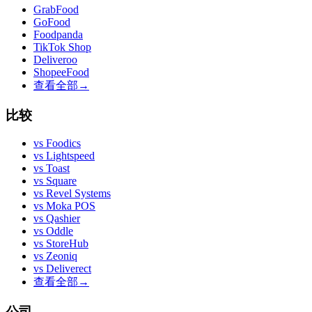
GrabFood
GoFood
Foodpanda
TikTok Shop
Deliveroo
ShopeeFood
查看全部
→
比较
vs
Foodics
vs
Lightspeed
vs
Toast
vs
Square
vs
Revel Systems
vs
Moka POS
vs
Qashier
vs
Oddle
vs
StoreHub
vs
Zeoniq
vs
Deliverect
查看全部
→
公司