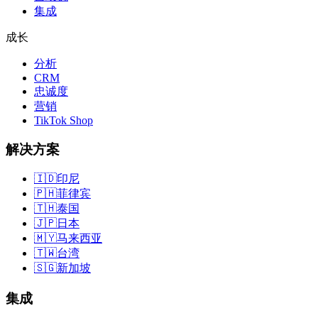
集成
成长
分析
CRM
忠诚度
营销
TikTok Shop
解决方案
🇮🇩
印尼
🇵🇭
菲律宾
🇹🇭
泰国
🇯🇵
日本
🇲🇾
马来西亚
🇹🇼
台湾
🇸🇬
新加坡
集成