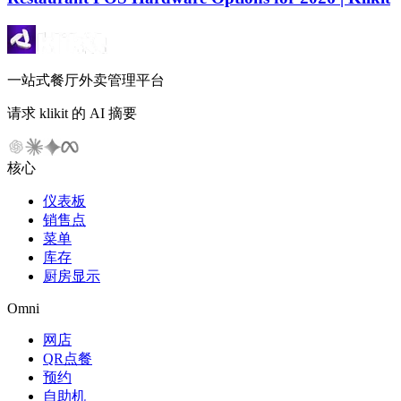
一站式餐厅外卖管理平台
请求 klikit 的 AI 摘要
核心
仪表板
销售点
菜单
库存
厨房显示
Omni
网店
QR点餐
预约
自助机