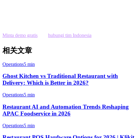
Lebih dari 3.000 restoran di Asia-Pacific sudah menggunakan
Klikit. Daftar sekarang untuk demo gratis dan konsultasi kebutuhan
restoran Anda.
Minta demo gratis
atau
hubungi tim Indonesia
kami.
相关文章
Operations
5 min
Ghost Kitchen vs Traditional Restaurant with
Delivery: Which is Better in 2026?
Operations
5 min
Restaurant AI and Automation Trends Reshaping
APAC Foodservice in 2026
Operations
5 min
Restaurant POS Hardware Options for 2026 | Klikit