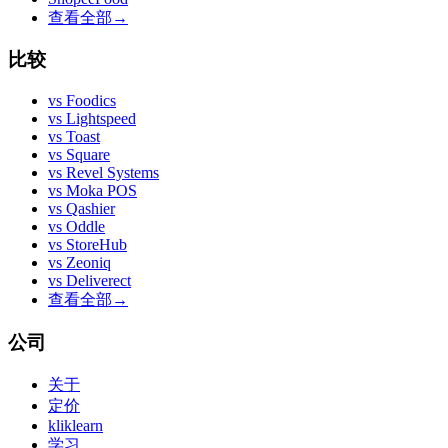
查看全部
→
比较
vs
Foodics
vs
Lightspeed
vs
Toast
vs
Square
vs
Revel Systems
vs
Moka POS
vs
Qashier
vs
Oddle
vs
StoreHub
vs
Zeoniq
vs
Deliverect
查看全部
→
公司
关于
定价
kliklearn
学习