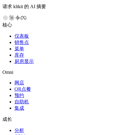
请求 klikit 的 AI 摘要
核心
仪表板
销售点
菜单
库存
厨房显示
Omni
网店
QR点餐
预约
自助机
集成
成长
分析