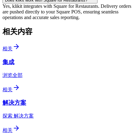
Does klikit work with Square for Restaurants?
Yes, klikit integrates with Square for Restaurants. Delivery orders
are pushed directly to your Square POS, ensuring seamless
operations and accurate sales reporting.
相关内容
相关
集成
浏览全部
相关
解决方案
探索 解决方案
相关