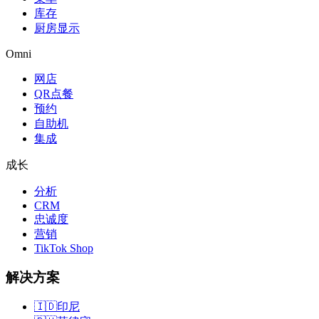
库存
厨房显示
Omni
网店
QR点餐
预约
自助机
集成
成长
分析
CRM
忠诚度
营销
TikTok Shop
解决方案
🇮🇩
印尼