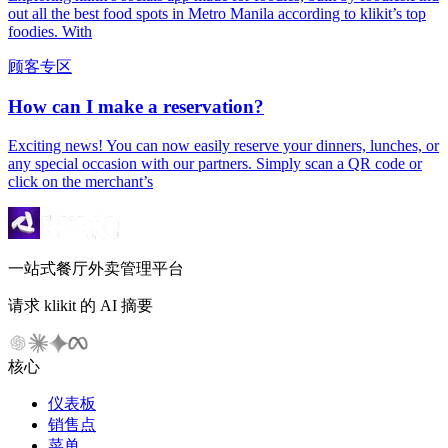
out all the best food spots in Metro Manila according to klikit’s top
foodies. With
顾客专区
How can I make a reservation?
Exciting news! You can now easily reserve your dinners, lunches, or
any special occasion with our partners. Simply scan a QR code or
click on the merchant’s
一站式餐厅外卖管理平台
请求 klikit 的 AI 摘要
核心
仪表板
销售点
菜单