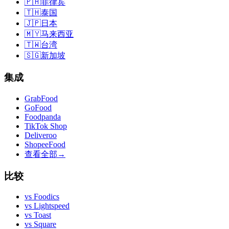
🇵🇭
菲律宾
🇹🇭
泰国
🇯🇵
日本
🇲🇾
马来西亚
🇹🇼
台湾
🇸🇬
新加坡
集成
GrabFood
GoFood
Foodpanda
TikTok Shop
Deliveroo
ShopeeFood
查看全部
→
比较
vs
Foodics
vs
Lightspeed
vs
Toast
vs
Square