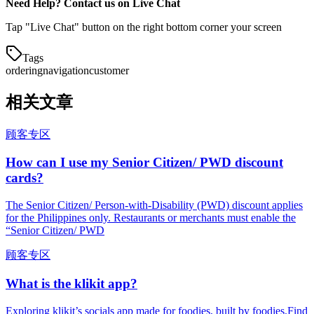
Need Help? Contact us on Live Chat
Tap "Live Chat" button on the right bottom corner your screen
Tags
ordering
navigation
customer
相关文章
顾客专区
How can I use my Senior Citizen/ PWD discount
cards?
The Senior Citizen/ Person-with-Disability (PWD) discount applies
for the Philippines only. Restaurants or merchants must enable the
“Senior Citizen/ PWD
顾客专区
What is the klikit app?
Exploring klikit’s socials app made for foodies, built by foodies.Find