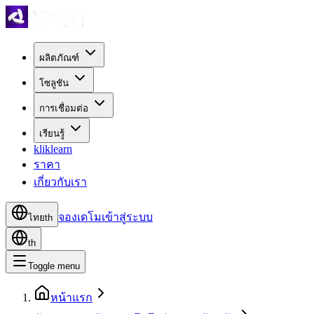
ผลิตภัณฑ์
โซลูชัน
การเชื่อมต่อ
เรียนรู้
kliklearn
ราคา
เกี่ยวกับเรา
จองเดโม
เข้าสู่ระบบ
ไทย
th
th
Toggle menu
หน้าแรก