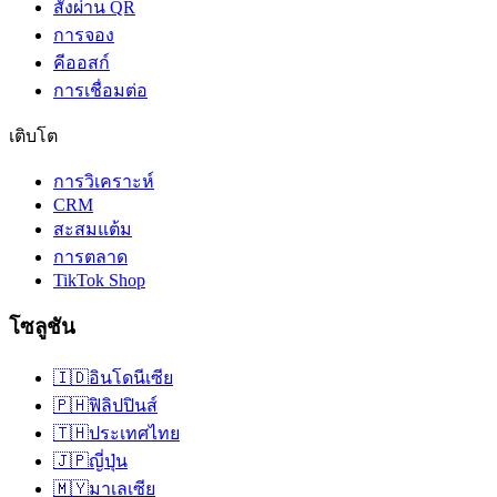
สั่งผ่าน QR
การจอง
คีออสก์
การเชื่อมต่อ
เติบโต
การวิเคราะห์
CRM
สะสมแต้ม
การตลาด
TikTok Shop
โซลูชัน
🇮🇩
อินโดนีเซีย
🇵🇭
ฟิลิปปินส์
🇹🇭
ประเทศไทย
🇯🇵
ญี่ปุ่น
🇲🇾
มาเลเซีย