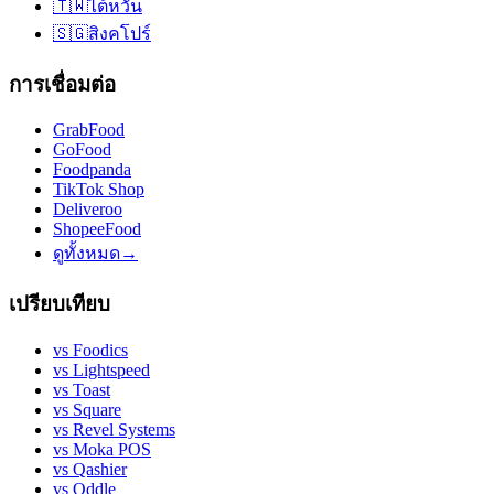
🇹🇼
ไต้หวัน
🇸🇬
สิงคโปร์
การเชื่อมต่อ
GrabFood
GoFood
Foodpanda
TikTok Shop
Deliveroo
ShopeeFood
ดูทั้งหมด
→
เปรียบเทียบ
vs
Foodics
vs
Lightspeed
vs
Toast
vs
Square
vs
Revel Systems
vs
Moka POS
vs
Qashier
vs
Oddle