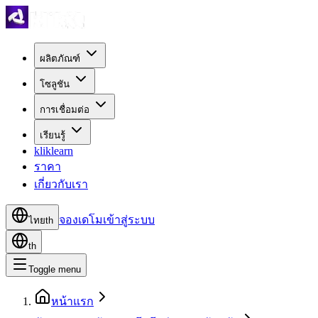
ผลิตภัณฑ์
โซลูชัน
การเชื่อมต่อ
เรียนรู้
kliklearn
ราคา
เกี่ยวกับเรา
จองเดโม
เข้าสู่ระบบ
ไทย
th
th
Toggle menu
หน้าแรก