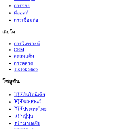
การจอง
คีออสก์
การเชื่อมต่อ
เติบโต
การวิเคราะห์
CRM
สะสมแต้ม
การตลาด
TikTok Shop
โซลูชัน
🇮🇩
อินโดนีเซีย
🇵🇭
ฟิลิปปินส์
🇹🇭
ประเทศไทย
🇯🇵
ญี่ปุ่น
🇲🇾
มาเลเซีย