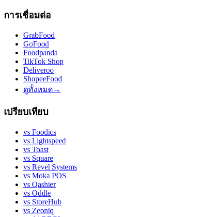
การเชื่อมต่อ
GrabFood
GoFood
Foodpanda
TikTok Shop
Deliveroo
ShopeeFood
ดูทั้งหมด
→
เปรียบเทียบ
vs
Foodics
vs
Lightspeed
vs
Toast
vs
Square
vs
Revel Systems
vs
Moka POS
vs
Qashier
vs
Oddle
vs
StoreHub
vs
Zeoniq