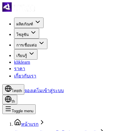
ผลิตภัณฑ์
โซลูชัน
การเชื่อมต่อ
เรียนรู้
kliklearn
ราคา
เกี่ยวกับเรา
จองเดโม
เข้าสู่ระบบ
ไทย
th
th
Toggle menu
หน้าแรก