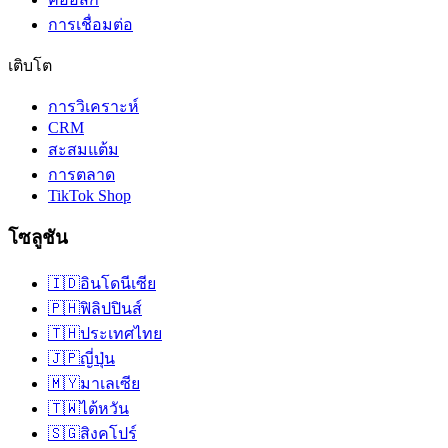
การเชื่อมต่อ
เติบโต
การวิเคราะห์
CRM
สะสมแต้ม
การตลาด
TikTok Shop
โซลูชัน
🇮🇩
อินโดนีเซีย
🇵🇭
ฟิลิปปินส์
🇹🇭
ประเทศไทย
🇯🇵
ญี่ปุ่น
🇲🇾
มาเลเซีย
🇹🇼
ไต้หวัน
🇸🇬
สิงคโปร์