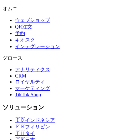
オムニ
ウェブショップ
QR注文
予約
キオスク
インテグレーション
グロース
アナリティクス
CRM
ロイヤルティ
マーケティング
TikTok Shop
ソリューション
🇮🇩
インドネシア
🇵🇭
フィリピン
🇹🇭
タイ
🇯🇵
日本