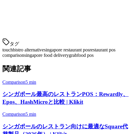
サブスクリプション：
端末あたり25-39ドル/月
支払い処理：
隠し料金なしの競争的なレート
長期契約なし：
月単位の柔軟性
無料オンボーディング
タグ
touchbistro alternative
singapore restaurant pos
restaurant pos
comparison
singapore food delivery
grabfood pos
関連記事
Comparison
5 min
シンガポール最高のレストランPOS：Rewardly、
Epos、HashMicroと比較 | Klikit
Comparison
5 min
シンガポールのレストラン向けに最適なSquare代