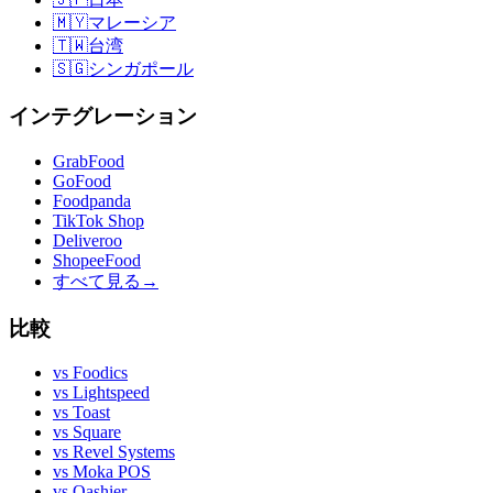
🇲🇾
マレーシア
🇹🇼
台湾
🇸🇬
シンガポール
インテグレーション
GrabFood
GoFood
Foodpanda
TikTok Shop
Deliveroo
ShopeeFood
すべて見る
→
比較
vs
Foodics
vs
Lightspeed
vs
Toast
vs
Square
vs
Revel Systems
vs
Moka POS
vs
Qashier