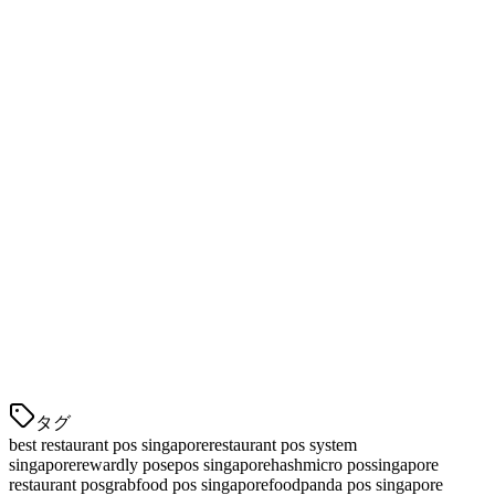
⚠️
⚠️ アドオ
⚠️ アドオ
顧客ロイ
✅ 同
アド
ヤルティ
梱
ン
ン
オン
月額コス
$25-
$45-
$50-80
$60-100+
39
70
ト
✅ シ
✅ シ
ローカル
ンガ
✅ シンガ
ンガ
✅ シンガ
サポート
ポー
ポール
ポー
ポール
ル
ル
深掘り：各POSシステム
Klikit：アジア太平洋地域のネイティブ選択肢
タグ
best restaurant pos singapore
restaurant pos system
singapore
rewardly pos
epos singapore
hashmicro pos
singapore
restaurant pos
grabfood pos singapore
foodpanda pos singapore