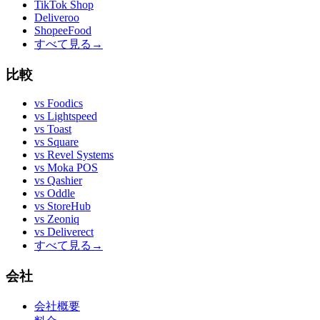
TikTok Shop
Deliveroo
ShopeeFood
すべて見る
→
比較
vs
Foodics
vs
Lightspeed
vs
Toast
vs
Square
vs
Revel Systems
vs
Moka POS
vs
Qashier
vs
Oddle
vs
StoreHub
vs
Zeoniq
vs
Deliverect
すべて見る
→
会社
会社概要