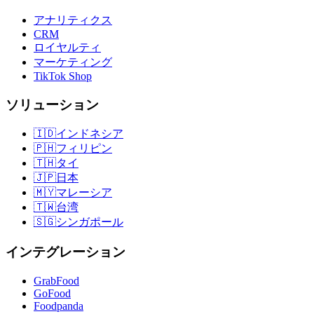
アナリティクス
CRM
ロイヤルティ
マーケティング
TikTok Shop
ソリューション
🇮🇩
インドネシア
🇵🇭
フィリピン
🇹🇭
タイ
🇯🇵
日本
🇲🇾
マレーシア
🇹🇼
台湾
🇸🇬
シンガポール
インテグレーション
GrabFood
GoFood
Foodpanda