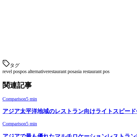
複数のブランドやクラウドキッチンを管理している
POSコストを削減しながらより多くの機能を得たい
タイムゾーンや言語での地域サポートが必要
切り替えの実施
Revel POSからKlikitへの移
タグ
revel pos
pos alternative
restaurant pos
asia restaurant pos
関連記事
Comparison
5 min
アジア太平洋地域のレストラン向けライトスピード代替 |
Comparison
5 min
アジアで最も優れたマルチロケーションレストランPOSシス