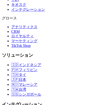
キオスク
インテグレーション
グロース
アナリティクス
CRM
ロイヤルティ
マーケティング
TikTok Shop
ソリューション
🇮🇩
インドネシア
🇵🇭
フィリピン
🇹🇭
タイ
🇯🇵
日本
🇲🇾
マレーシア
🇹🇼
台湾
🇸🇬
シンガポール
インテグレーション