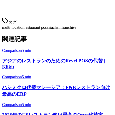
探します：
すべての店舗でのリアルタイム売上監視
タグ
multi-location
restaurant pos
asia
chain
franchise
関連記事
Comparison
5 min
アジアのレストランのためのRevel POSの代替 |
Klikit
Comparison
5 min
ハシミクロ代替マレーシア：F&Bレストラン向け
最高のERP
Comparison
5 min
2026年のUSレストラン向け最高のOtter代替案