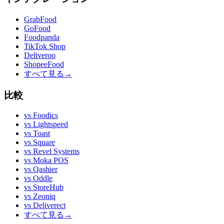
GrabFood
GoFood
Foodpanda
TikTok Shop
Deliveroo
ShopeeFood
すべて見る
→
比較
vs
Foodics
vs
Lightspeed
vs
Toast
vs
Square
vs
Revel Systems
vs
Moka POS
vs
Qashier
vs
Oddle
vs
StoreHub
vs
Zeoniq
vs
Deliverect
すべて見る
→