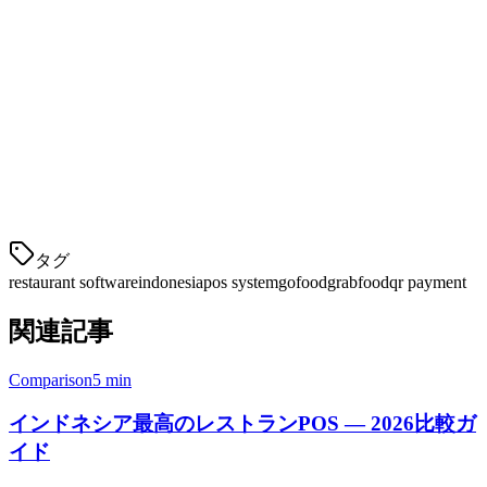
QRIS & 電子ウォ
すべての人気のあるインドネシア
レットサポート
の支払い方法を受付可能
マルチアウトレ
複数のブランチを1つのダッシュ
ット管理
ボードから管理
食材を自動追跡し、再注文をトリ
在庫追跡
ガー
e-Faktur統合
遵守のための税請求
タグ
restaurant software
indonesia
pos system
gofood
grabfood
qr payment
関連記事
Comparison
5 min
インドネシア最高のレストランPOS — 2026比較ガ
イド