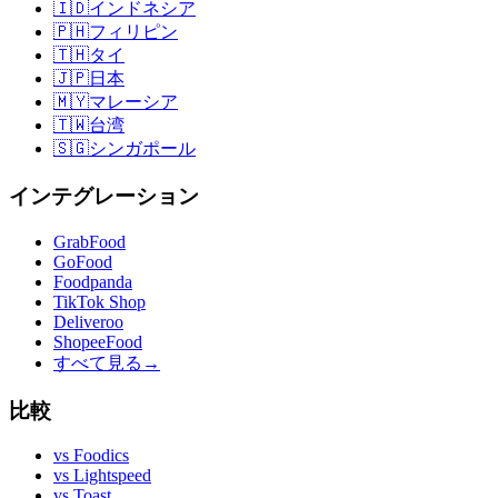
🇮🇩
インドネシア
🇵🇭
フィリピン
🇹🇭
タイ
🇯🇵
日本
🇲🇾
マレーシア
🇹🇼
台湾
🇸🇬
シンガポール
インテグレーション
GrabFood
GoFood
Foodpanda
TikTok Shop
Deliveroo
ShopeeFood
すべて見る
→
比較
vs
Foodics
vs
Lightspeed
vs
Toast