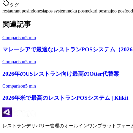
タグ
restaurant pos
indonesia
pos system
moka pos
mekari pos
majoo pos
food
関連記事
Comparison
5 min
マレーシアで最適なレストランPOSシステム（2026年） |
Comparison
5 min
2026年のUSレストラン向け最高のOtter代替案
Comparison
5 min
2026年米で最高のレストランPOSシステム | Klikit
レストランデリバリー管理のオールインワンプラットフォー