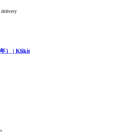
 delivery
 Klikit
ム