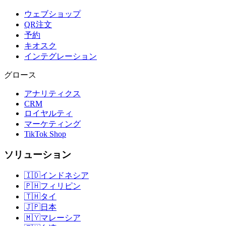
ウェブショップ
QR注文
予約
キオスク
インテグレーション
グロース
アナリティクス
CRM
ロイヤルティ
マーケティング
TikTok Shop
ソリューション
🇮🇩
インドネシア
🇵🇭
フィリピン
🇹🇭
タイ
🇯🇵
日本
🇲🇾
マレーシア