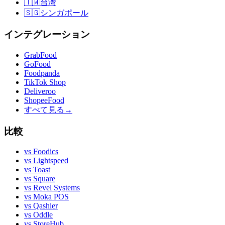
🇹🇼
台湾
🇸🇬
シンガポール
インテグレーション
GrabFood
GoFood
Foodpanda
TikTok Shop
Deliveroo
ShopeeFood
すべて見る
→
比較
vs
Foodics
vs
Lightspeed
vs
Toast
vs
Square
vs
Revel Systems
vs
Moka POS
vs
Qashier
vs
Oddle
vs
StoreHub