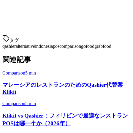
いします
14日間の無料試用
— コミットメントなしですべて
の機能をテスト
地元トレーニング
— イン
タグ
qashier
alternative
indonesia
pos
comparison
gofood
grabfood
関連記事
Comparison
5 min
マレーシアのレストランのためのQashier代替案 |
Klikit
Comparison
5 min
Klikit vs Qashier：フィリピンで最適なレストラン
POSは哪一个か（2026年）