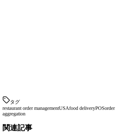
バイルフレンドリーなソリューション
独立レストラン
— エンタープライズレベルの機能
をエンタープライズレベルのコストなしで得る
マルチロケーションオペレーター
— 1つのダッシュ
ボードからすべてのロケーションを管理し、中央集権
型の報告
米国レストランのための主要機能
機能
利点
マルチチャネル集約
DoorDash、Uber Eats
タグ
restaurant order management
USA
food delivery
POS
order
aggregation
関連記事