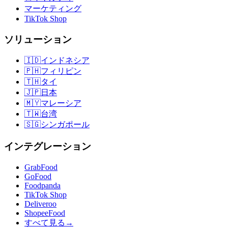
マーケティング
TikTok Shop
ソリューション
🇮🇩
インドネシア
🇵🇭
フィリピン
🇹🇭
タイ
🇯🇵
日本
🇲🇾
マレーシア
🇹🇼
台湾
🇸🇬
シンガポール
インテグレーション
GrabFood
GoFood
Foodpanda
TikTok Shop
Deliveroo
ShopeeFood
すべて見る
→