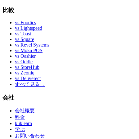
比較
vs
Foodics
vs
Lightspeed
vs
Toast
vs
Square
vs
Revel Systems
vs
Moka POS
vs
Qashier
vs
Oddle
vs
StoreHub
vs
Zeoniq
vs
Deliverect
すべて見る
→
会社
会社概要
料金
kliklearn
学ぶ
お問い合わせ