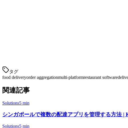
メニューはすべての接続されたプラットフォームで即座に更
きです。これは注文可能なアイテムを注文した顧客の失望を
2. 統一注文管理
すべてのプラットフォームからのすべての注文は、明確なタ
に基づいて注文の準備順番を最適化することさえできます。
3.
タグ
food delivery
order aggregation
multi-platform
restaurant software
deliv
関連記事
Solutions
5 min
シンガポールで複数の配達アプリを管理する方法 | Kli
Solutions
5 min