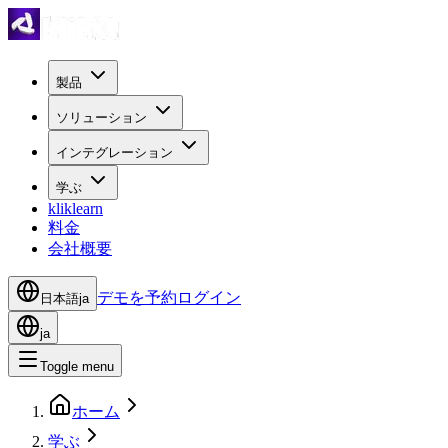
製品
ソリューション
インテグレーション
学ぶ
kliklearn
料金
会社概要
デモを予約
ログイン
日本語
ja
ja
Toggle menu
ホーム
学ぶ