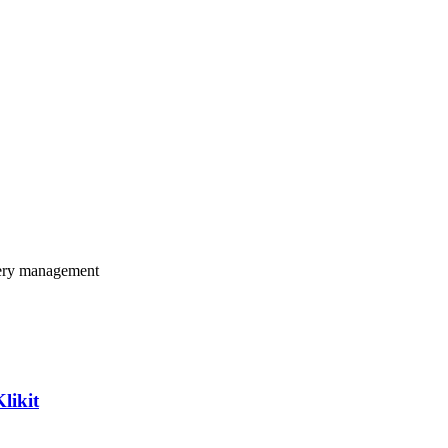
新されるべきです。1つのプラットフォームでアイテムを「売
防ぎます。
イムスタンプ、顧客メモ、アイテム詳細が含まれた単一のキュ
ery management
kit