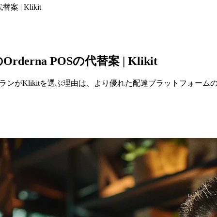
| Klikit
na POSの代替案 | Klikit
レストランがKlikitを選ぶ理由は、より優れた配達プラットフォ