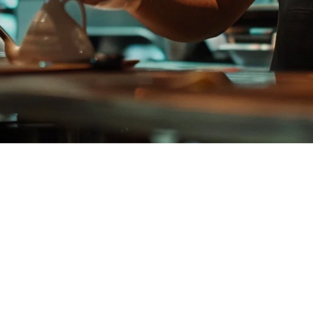
めのOrderna POSの代替案
トランの販売時点管理システムとして、
Klikit
— 先進的なアジア
セットのためにKlikitに切り替えています。
であり、小さなレストランやフードビジネスで人気を博していま