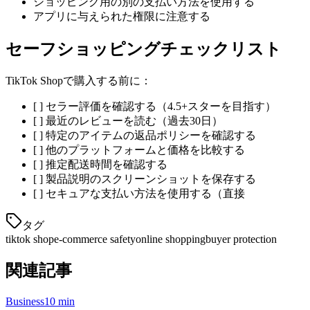
ショッピング用の別の支払い方法を使用する
アプリに与えられた権限に注意する
セーフショッピングチェックリスト
TikTok Shopで購入する前に：
[
] セラー評価を確認する（4.5+スターを目指す）
[
] 最近のレビューを読む（過去30日）
[
] 特定のアイテムの返品ポリシーを確認する
[
] 他のプラットフォームと価格を比較する
[
] 推定配送時間を確認する
[
] 製品説明のスクリーンショットを保存する
[
] セキュアな支払い方法を使用する（直接
タグ
tiktok shop
e-commerce safety
online shopping
buyer protection
関連記事
Business
10 min