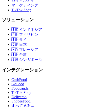
ロイヤルティ
マーケティング
TikTok Shop
ソリューション
🇮🇩
インドネシア
🇵🇭
フィリピン
🇹🇭
タイ
🇯🇵
日本
🇲🇾
マレーシア
🇹🇼
台湾
🇸🇬
シンガポール
インテグレーション
GrabFood
GoFood
Foodpanda
TikTok Shop
Deliveroo
ShopeeFood
すべて見る
→