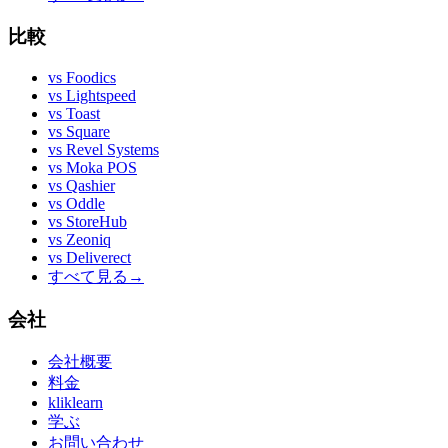
比較
vs
Foodics
vs
Lightspeed
vs
Toast
vs
Square
vs
Revel Systems
vs
Moka POS
vs
Qashier
vs
Oddle
vs
StoreHub
vs
Zeoniq
vs
Deliverect
すべて見る
→
会社
会社概要
料金
kliklearn
学ぶ
お問い合わせ