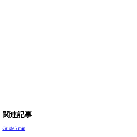
です。
主な利点
シングルダッシュボード：
一つの画面からすべての
注文を確認・管理
統一メニュー管理：
すべてのプラットフォームで同
時に価格やアイテムを更新
リアルタイム同期：
在庫の変更がすべてのチャネル
ですぐに反映される
キッチンディスプレイ統合：
注文は手動入力なしで
直接KDSにルーティング
統合レポート：
すべてのプラットフォームでのパフ
ォーマンスを一か所で追跡
関連記事
Guide
5 min