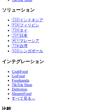
ソリューション
🇮🇩
インドネシア
🇵🇭
フィリピン
🇹🇭
タイ
🇯🇵
日本
🇲🇾
マレーシア
🇹🇼
台湾
🇸🇬
シンガポール
インテグレーション
GrabFood
GoFood
Foodpanda
TikTok Shop
Deliveroo
ShopeeFood
すべて見る
→
比較