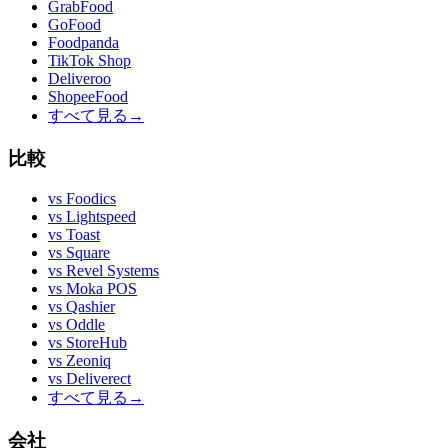
GrabFood
GoFood
Foodpanda
TikTok Shop
Deliveroo
ShopeeFood
すべて見る
→
比較
vs
Foodics
vs
Lightspeed
vs
Toast
vs
Square
vs
Revel Systems
vs
Moka POS
vs
Qashier
vs
Oddle
vs
StoreHub
vs
Zeoniq
vs
Deliverect
すべて見る
→
会社