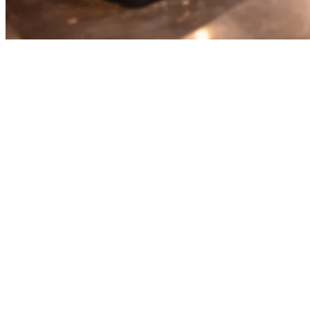
インドネシアで複数の配達アプ
リを管理する方法
インドネシアでレストランを運営することは、複数の配達プ
ラットフォームと対処することです。GrabFood、Gojek、
Uber Eats、そしてShopeeFoodはそれぞれ独自のアプリ、独自
のダッシュボード、独自の注文フローを持っています。気づ
かないうちに、あなたのキッチンはタブレットや複数の携帯
電話、注文を逃すストレスで手一杯です。
これが馴染みのある話であれば、あなただけではありませ
ん。インドネシアのホテルオーナーは、平均して1日あたり
2-3時間を費やしてプラットフォーム間の注文を管理してい
ます。それはあなたの顧客、あなたのチーム、あなたのビジ