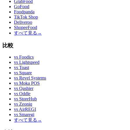
GrabFood
GoFood
Foodpanda
TikTok Shop
Deliveroo
ShopeeFood
すべて見る
→
比較
vs
Foodics
vs
Lightspeed
vs
Toast
vs
Square
vs
Revel Systems
vs
Moka POS
vs
Qashier
vs
Oddle
vs
StoreHub
vs
Zeoniq
vs
AirREGI
vs
Smaregi
すべて見る
→