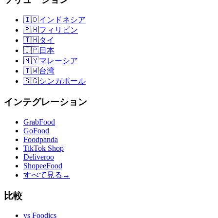
🇮🇩
インドネシア
🇵🇭
フィリピン
🇹🇭
タイ
🇯🇵
日本
🇲🇾
マレーシア
🇹🇼
台湾
🇸🇬
シンガポール
インテグレーション
GrabFood
GoFood
Foodpanda
TikTok Shop
Deliveroo
ShopeeFood
すべて見る
→
比較
vs
Foodics