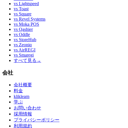
vs
Lightspeed
vs
Toast
vs
Square
vs
Revel Systems
vs
Moka POS
vs
Qashier
vs
Oddle
vs
StoreHub
vs
Zeoniq
vs
AirREGI
vs
Smaregi
すべて見る
→
会社
会社概要
料金
kliklearn
学ぶ
お問い合わせ
採用情報
プライバシーポリシー
利用規約