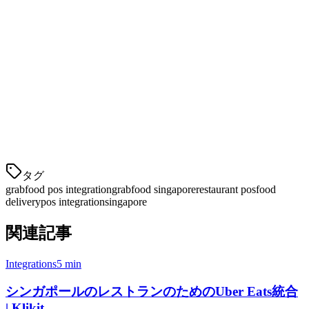
ダイレクトGrabFood API
— ミドルウェアなし、信
頼性のある統合のみ
すべての注文のための1つのタブレット
—
GrabFood、Foodpanda、他のプラットフォームが1画面
に
自動メニュー同期
— 一度更新すれば、どこでも即
座に反映
キッチンディスプレイ統
タグ
grabfood pos integration
grabfood singapore
restaurant pos
food
delivery
pos integration
singapore
関連記事
Integrations
5 min
シンガポールのレストランのためのUber Eats統合
| Klikit