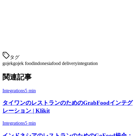
インドネシアの他のデリバリープラッ
トフォームとGojek
機能
Gojek
GrabFood
ShopeeFood
タグ
gojek
gojek food
indonesia
food delivery
integration
関連記事
Integrations
5 min
タイワンのレストランのためのGrabFoodインテグ
レーション | Klikit
Integrations
5 min
インドネシアのレストランのためのGoFood統合：