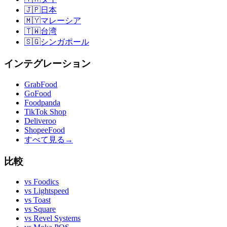
🇯🇵
日本
🇲🇾
マレーシア
🇹🇼
台湾
🇸🇬
シンガポール
インテグレーション
GrabFood
GoFood
Foodpanda
TikTok Shop
Deliveroo
ShopeeFood
すべて見る
→
比較
vs
Foodics
vs
Lightspeed
vs
Toast
vs
Square
vs
Revel Systems