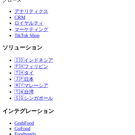
グロース
アナリティクス
CRM
ロイヤルティ
マーケティング
TikTok Shop
ソリューション
🇮🇩
インドネシア
🇵🇭
フィリピン
🇹🇭
タイ
🇯🇵
日本
🇲🇾
マレーシア
🇹🇼
台湾
🇸🇬
シンガポール
インテグレーション
GrabFood
GoFood
Foodpanda