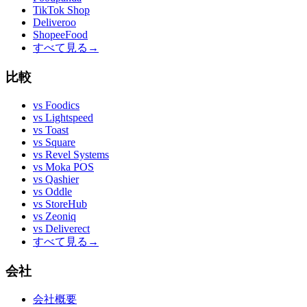
TikTok Shop
Deliveroo
ShopeeFood
すべて見る
→
比較
vs
Foodics
vs
Lightspeed
vs
Toast
vs
Square
vs
Revel Systems
vs
Moka POS
vs
Qashier
vs
Oddle
vs
StoreHub
vs
Zeoniq
vs
Deliverect
すべて見る
→
会社
会社概要