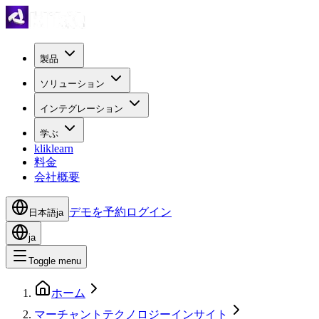
製品
ソリューション
インテグレーション
学ぶ
kliklearn
料金
会社概要
デモを予約
ログイン
日本語
ja
ja
Toggle menu
ホーム
マーチャントテクノロジーインサイト