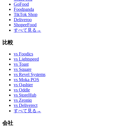
GoFood
Foodpanda
TikTok Shop
Deliveroo
ShopeeFood
すべて見る
→
比較
vs
Foodics
vs
Lightspeed
vs
Toast
vs
Square
vs
Revel Systems
vs
Moka POS
vs
Qashier
vs
Oddle
vs
StoreHub
vs
Zeoniq
vs
Deliverect
すべて見る
→
会社