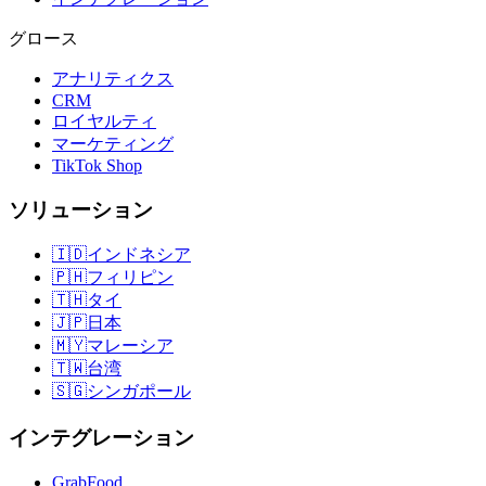
グロース
アナリティクス
CRM
ロイヤルティ
マーケティング
TikTok Shop
ソリューション
🇮🇩
インドネシア
🇵🇭
フィリピン
🇹🇭
タイ
🇯🇵
日本
🇲🇾
マレーシア
🇹🇼
台湾
🇸🇬
シンガポール
インテグレーション
GrabFood