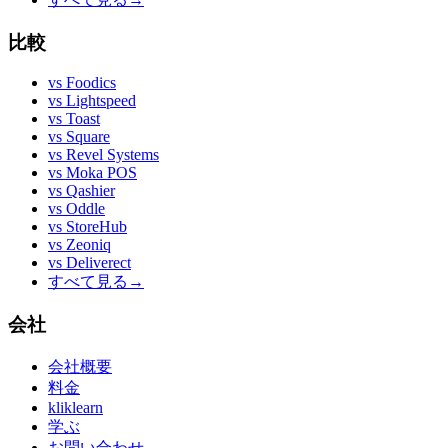
比較
vs
Foodics
vs
Lightspeed
vs
Toast
vs
Square
vs
Revel Systems
vs
Moka POS
vs
Qashier
vs
Oddle
vs
StoreHub
vs
Zeoniq
vs
Deliverect
すべて見る
→
会社
会社概要
料金
kliklearn
学ぶ
お問い合わせ