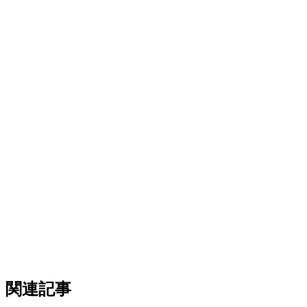
誰がこれを使用していますか？
KlikitのGrabFood統合は、次の企業によって信頼されていま
す：
2-5つのブランチを持つファストカジュアルレスト
ラン
複数のブランドを管理するクラウドキッチン
メトロマニラを拡大するレストランチェーン
カフェやコーヒーショップ
ファストフードフランチャイズ
比較：Klikit有無でのGrabFood管理
タスク
関連記事