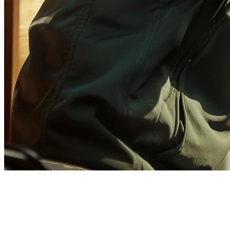
フィリピンのGrabFood POS統
合 — すべての配達注文を一か