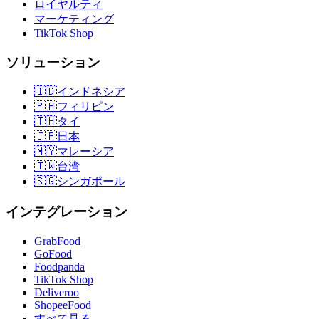
ロイヤルティ
マーケティング
TikTok Shop
ソリューション
🇮🇩
インドネシア
🇵🇭
フィリピン
🇹🇭
タイ
🇯🇵
日本
🇲🇾
マレーシア
🇹🇼
台湾
🇸🇬
シンガポール
インテグレーション
GrabFood
GoFood
Foodpanda
TikTok Shop
Deliveroo
ShopeeFood
すべて見る
→