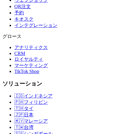
ウェブショップ
QR注文
予約
キオスク
インテグレーション
グロース
アナリティクス
CRM
ロイヤルティ
マーケティング
TikTok Shop
ソリューション
🇮🇩
インドネシア
🇵🇭
フィリピン
🇹🇭
タイ
🇯🇵
日本
🇲🇾
マレーシア
🇹🇼
台湾
🇸🇬
シンガポール