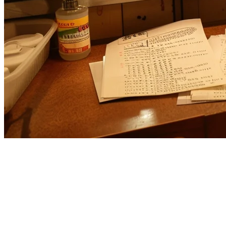
米国産レストランのための
Cuboh代替案：なぜKlikitがよ
り良い選択なのか
もしあなたのレストランで
Cubohの代替案
を検討しているな