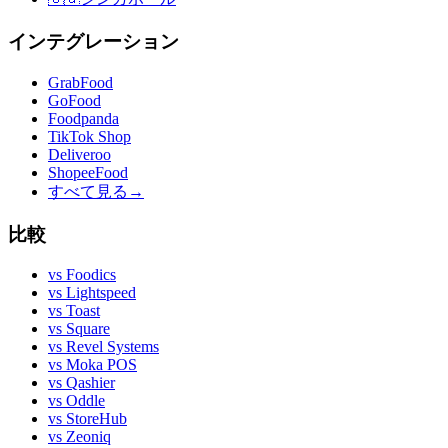
インテグレーション
GrabFood
GoFood
Foodpanda
TikTok Shop
Deliveroo
ShopeeFood
すべて見る
→
比較
vs
Foodics
vs
Lightspeed
vs
Toast
vs
Square
vs
Revel Systems
vs
Moka POS
vs
Qashier
vs
Oddle
vs
StoreHub
vs
Zeoniq