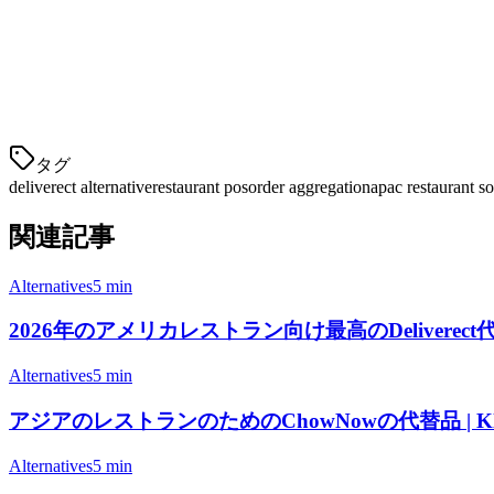
Klikitはアジア太平洋地域の顧客が支払う方法で支払いを処理します：
す。
3. GrabFood & Gojekネイティブ
タグ
deliverect alternative
restaurant pos
order aggregation
apac restaurant s
関連記事
Alternatives
5 min
2026年のアメリカレストラン向け最高のDeliverect代替サ
Alternatives
5 min
アジアのレストランのためのChowNowの代替品 | Kli
Alternatives
5 min