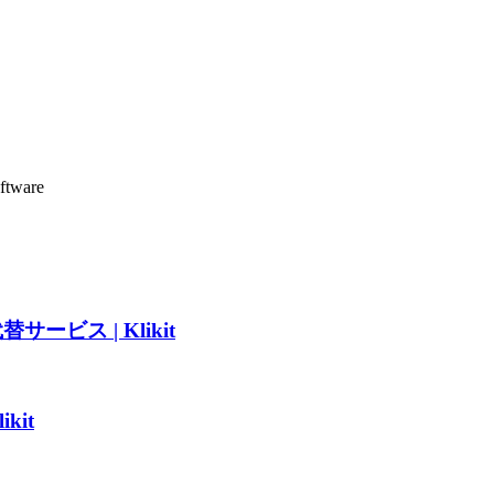
GCash、GrabPay、GoPay、Xendit、ローカル銀行振込。D
oftware
ービス | Klikit
kit