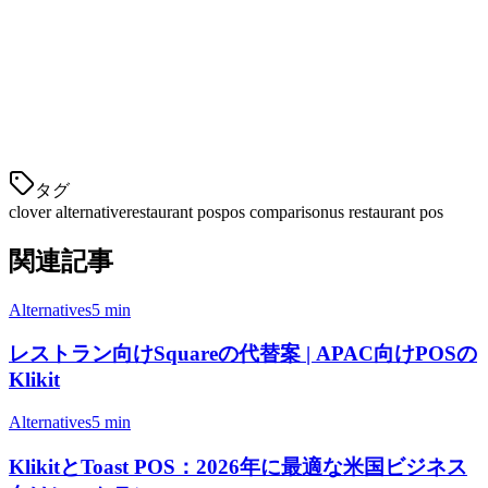
マーケティングとプロモーション
分析と報告
CloverからKlikitに切り替えるべきです
か？
タグ
clover alternative
restaurant pos
pos comparison
us restaurant pos
関連記事
Alternatives
5 min
レストラン向けSquareの代替案 | APAC向けPOSの
Klikit
Alternatives
5 min
KlikitとToast POS：2026年に最適な米国ビジネス