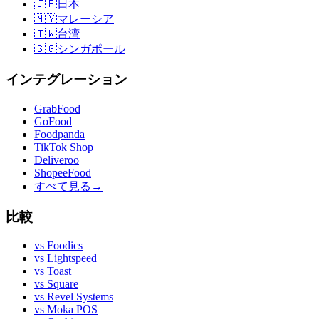
🇯🇵
日本
🇲🇾
マレーシア
🇹🇼
台湾
🇸🇬
シンガポール
インテグレーション
GrabFood
GoFood
Foodpanda
TikTok Shop
Deliveroo
ShopeeFood
すべて見る
→
比較
vs
Foodics
vs
Lightspeed
vs
Toast
vs
Square
vs
Revel Systems
vs
Moka POS