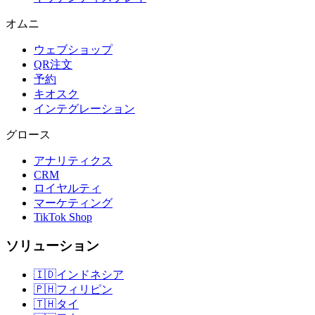
オムニ
ウェブショップ
QR注文
予約
キオスク
インテグレーション
グロース
アナリティクス
CRM
ロイヤルティ
マーケティング
TikTok Shop
ソリューション
🇮🇩
インドネシア
🇵🇭
フィリピン
🇹🇭
タイ